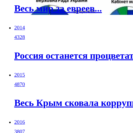
Весь мир за евреев...
2014
4328
Россия останется процветать
2015
4870
Весь Крым сковала коррупц
2016
3807