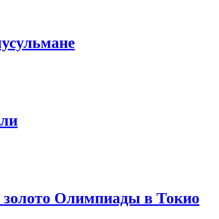
мусульмане
али
 золото Олимпиады в Токио