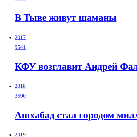
В Тыве живут шаманы
2017
9541
КФУ возглавит Андрей Фа
2018
3590
Ашхабад стал городом мил
2019