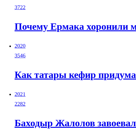
3722
Почему Ермака хоронили 
2020
3546
Как татары кефир придум
2021
2282
Баходыр Жалолов завоевал