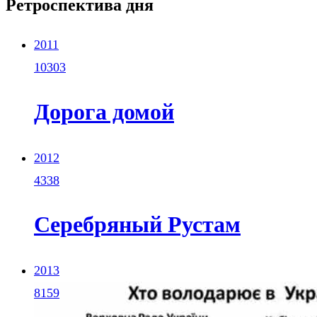
Ретроспектива дня
2011
10303
Дорога домой
2012
4338
Серебряный Рустам
2013
8159