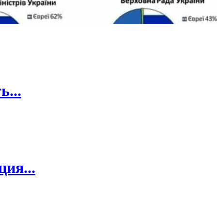
...
ия...