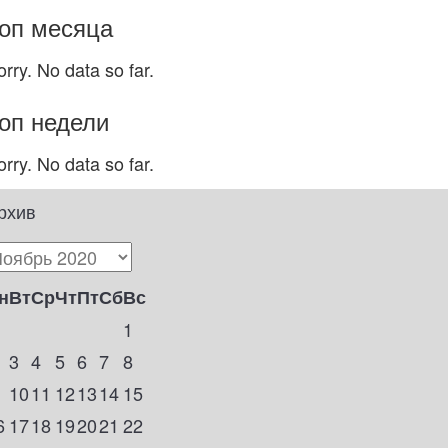
оп месяца
orry. No data so far.
оп недели
orry. No data so far.
рхив
н
Вт
Ср
Чт
Пт
Сб
Вс
1
3
4
5
6
7
8
10
11
12
13
14
15
6
17
18
19
20
21
22