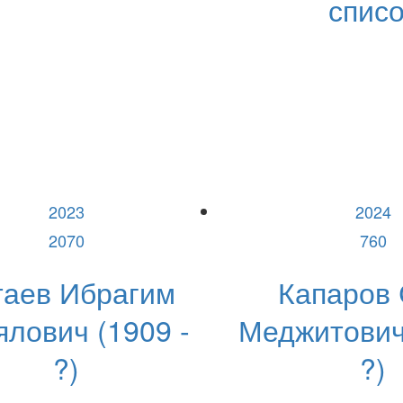
списо
2023
2024
2070
760
таев Ибрагим
Капаров
ялович (1909 -
Меджитович 
?)
?)