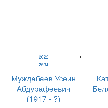
2022
2534
Муждабаев Усеин
Ка
Абдурафеевич
Бел
(1917 - ?)