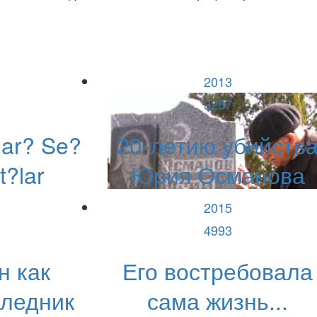
2013
3257
lar? Se?
20-летию убийств
t?lar
Юрия Османова
2015
4993
н как
Его востребовала
следник
сама жизнь...