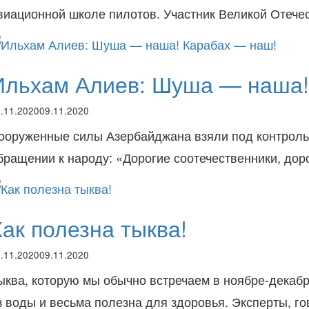
виационной школе пилотов. Участник Великой Отеч
Ильхам Алиев: Шуша — наша!
.11.2020
09.11.2020
ооруженные силы Азербайджана взяли под контроль
бращении к народу: «Дорогие соотечественники, дор
Как полезна тыква!
.11.2020
09.11.2020
ыква, которую мы обычно встречаем в ноябре-декабр
з воды и весьма полезна для здоровья. Эксперты, г