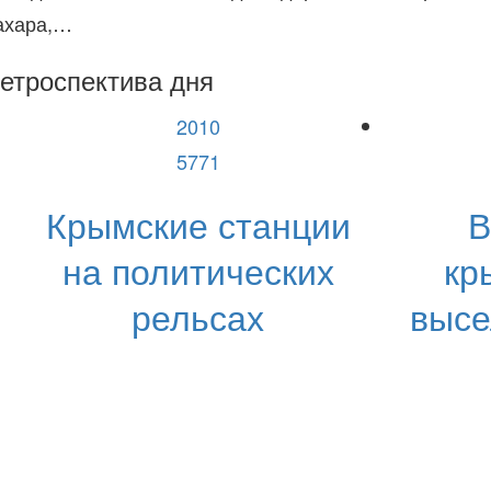
ахара,…
етроспектива дня
2010
5771
Крымские станции
В
на политических
кр
рельсах
высе