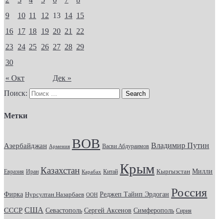
9
10
11
12
13
14
15
16
17
18
19
20
21
22
23
24
25
26
27
28
29
30
« Окт
Дек »
Поиск:
Метки
ВОВ
Владимир Путин
Азербайджан
Васви Абдураимов
Армения
Крым
Казахстан
Кыргызстан
Милли
Евразия
Китай
Иран
Карабах
Россия
Фирка
Реджеп Тайип Эрдоган
Нурсултан Назарбаев
ООН
США
СССР
Севастополь
Сергей Аксенов
Симферополь
Сирия