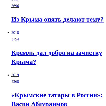
3696
Из Крыма опять делают тему?
2018
3754
Кремль дал добро на зачистку
Крыма?
2019
4368
«Крымские татары в России»:
Васви Абдураимов