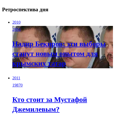
Ретроспектива дня
2010
2884
Надир Бекиров: эти выборы
станут новым опытом для
крымских татар
2011
19870
Кто стоит за Мустафой
Джемилевым?