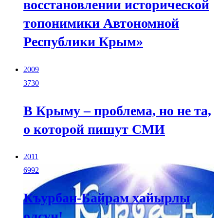
восстановлении исторической
топонимики Автономной
Республики Крым»
2009
3730
В Крыму – проблема, но не та,
о которой пишут СМИ
2011
6992
Къурбан-Байрам хайырлы
олсун!