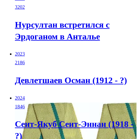
3202
Нурсултан встретился с
Эрдоганом в Анталье
2023
2186
Девлетшаев Осман (1912 - ?)
2024
1846
Сеит-Якуб Сеит-Эннан (1918 -
?)