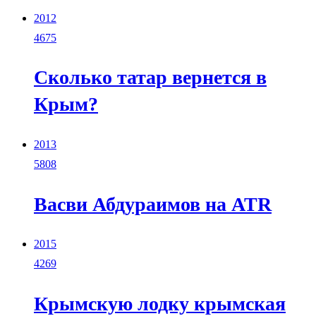
2012
4675
Сколько татар вернется в
Крым?
2013
5808
Васви Абдураимов на ATR
2015
4269
Крымскую лодку крымская