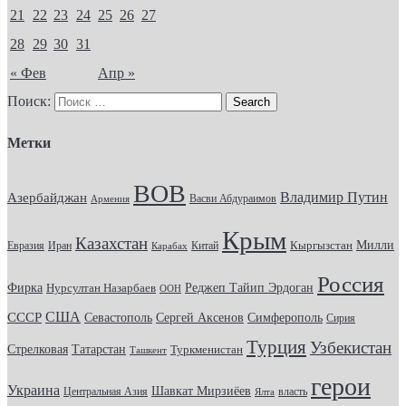
21
22
23
24
25
26
27
28
29
30
31
« Фев
Апр »
Поиск:
Метки
ВОВ
Владимир Путин
Азербайджан
Васви Абдураимов
Армения
Крым
Казахстан
Кыргызстан
Милли
Евразия
Китай
Иран
Карабах
Россия
Фирка
Реджеп Тайип Эрдоган
Нурсултан Назарбаев
ООН
США
СССР
Севастополь
Сергей Аксенов
Симферополь
Сирия
Турция
Узбекистан
Стрелковая
Татарстан
Туркменистан
Ташкент
герои
Украина
Шавкат Мирзиёев
Центральная Азия
Ялта
власть