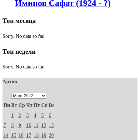
Иминов Сафат (1924 - ?)
Топ месяца
Sorry. No data so far.
Топ недели
Sorry. No data so far.
Архив
Пн
Вт
Ср
Чт
Пт
Сб
Вс
1
2
3
4
5
6
7
8
9
10
11
12
13
14
15
16
17
18
19
20