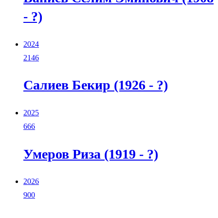
- ?)
2024
2146
Салиев Бекир (1926 - ?)
2025
666
Умеров Риза (1919 - ?)
2026
900