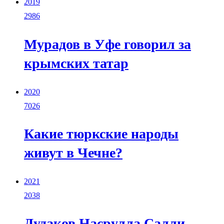
2019
2986
Мурадов в Уфе говорил за
крымских татар
2020
7026
Какие тюркские народы
живут в Чечне?
2021
2038
Дудаков Насрулла Салли