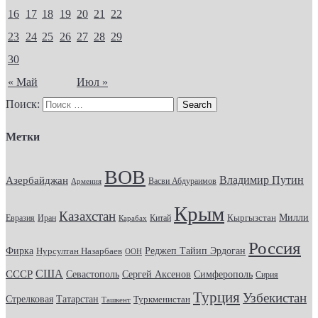
16
17
18
19
20
21
22
23
24
25
26
27
28
29
30
« Май
Июл »
Поиск:
Метки
ВОВ
Владимир Путин
Азербайджан
Васви Абдураимов
Армения
Крым
Казахстан
Кыргызстан
Милли
Евразия
Китай
Иран
Карабах
Россия
Фирка
Реджеп Тайип Эрдоган
Нурсултан Назарбаев
ООН
США
СССР
Севастополь
Сергей Аксенов
Симферополь
Сирия
Турция
Узбекистан
Стрелковая
Татарстан
Туркменистан
Ташкент