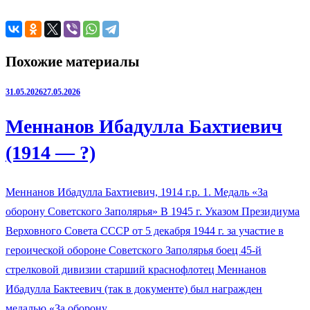
Похожие материалы
31.05.2026
27.05.2026
Меннанов Ибадулла Бахтиевич
(1914 — ?)
Меннанов Ибадулла Бахтиевич, 1914 г.р. 1. Медаль «За
оборону Советского Заполярья» В 1945 г. Указом Президиума
Верховного Совета СССР от 5 декабря 1944 г. за участие в
героической обороне Советского Заполярья боец 45-й
стрелковой дивизии старший краснофлотец Меннанов
Ибадулла Бактеевич (так в документе) был награжден
медалью «За оборону…