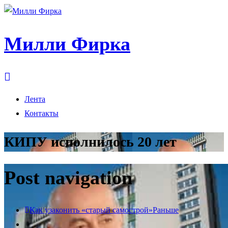
Милли Фирка
Лента
Контакты
КИПУ исполнилось 20 лет
Post navigation
Как узаконить «старый самострой»
Раньше