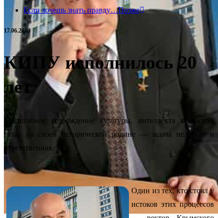
Если хочешь знать правду…
Позже
17.06.2013
КИПУ исполнилось 20
лет
Масштабное возрождение культуры, интеллекта крымских
татар на своей исторической родине — задача нелегкая и
ответственная
.
Один из тех, кто стоял у
истоков этих процессов
— ректор Крымского