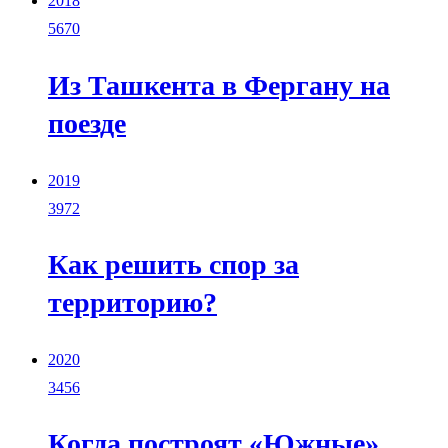
2018
5670
Из Ташкента в Фергану на
поезде
2019
3972
Как решить спор за
территорию?
2020
3456
Когда построят «Южные»