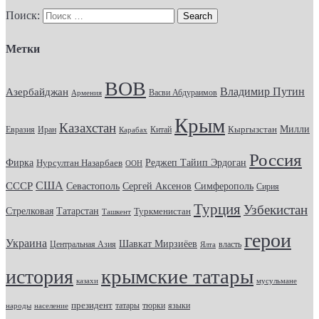
Поиск:
Метки
ВОВ
Владимир Путин
Азербайджан
Васви Абдураимов
Армения
Крым
Казахстан
Кыргызстан
Милли
Евразия
Китай
Иран
Карабах
Россия
Фирка
Реджеп Тайип Эрдоган
Нурсултан Назарбаев
ООН
США
СССР
Севастополь
Сергей Аксенов
Симферополь
Сирия
Турция
Узбекистан
Стрелковая
Татарстан
Туркменистан
Ташкент
герои
Украина
Шавкат Мирзиёев
Центральная Азия
Ялта
власть
крымские татары
история
казахи
мусульмане
президент
татары
тюрки
народы
население
языки