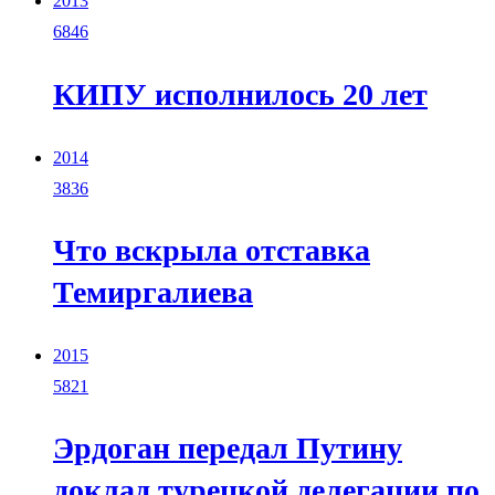
2013
6846
КИПУ исполнилось 20 лет
2014
3836
Что вскрыла отставка
Темиргалиева
2015
5821
Эрдоган передал Путину
доклад турецкой делегации по