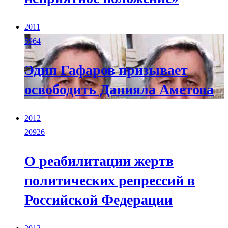
2011
5964
Эдип Гафаров призывает
освободить Данияла Аметова
2012
20926
О реабилитации жертв
политических репрессий в
Российской Федерации