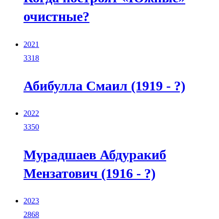
очистные?
2021
3318
Абибулла Смаил (1919 - ?)
2022
3350
Мурадшаев Абдуракиб
Мензатович (1916 - ?)
2023
2868