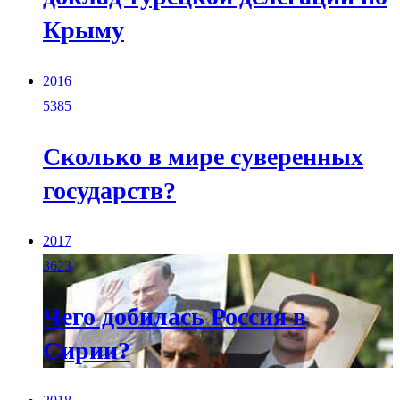
Крыму
2016
5385
Сколько в мире суверенных
государств?
2017
3623
Чего добилась Россия в
Сирии?