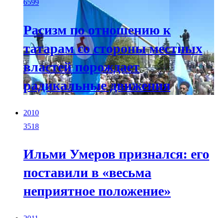
6599
Расизм по отношению к
татарам со стороны местных
властей порождает
радикальные движения
2010
3518
Ильми Умеров признался: его
поставили в «весьма
неприятное положение»