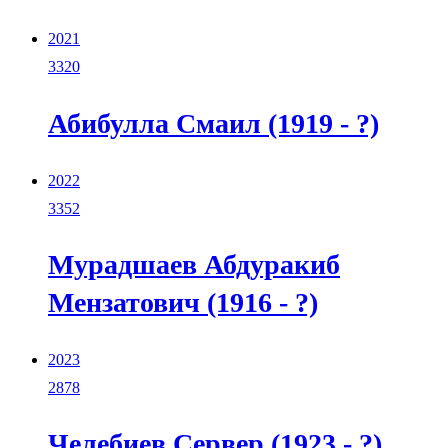
2021
3320
Абибулла Смаил (1919 - ?)
2022
3352
Мурадшаев Абдуракиб
Мензатович (1916 - ?)
2023
2878
Челебиев Сервер (1923 - ?)