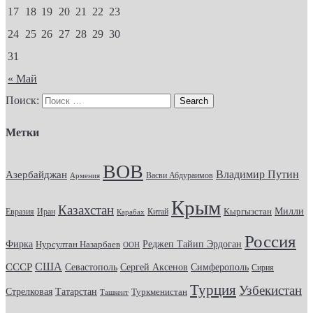
17
18
19
20
21
22
23
24
25
26
27
28
29
30
31
« Май
Поиск:
Метки
ВОВ
Владимир Путин
Азербайджан
Васви Абдураимов
Армения
Крым
Казахстан
Кыргызстан
Милли
Евразия
Китай
Иран
Карабах
Россия
Фирка
Реджеп Тайип Эрдоган
Нурсултан Назарбаев
ООН
США
СССР
Севастополь
Сергей Аксенов
Симферополь
Сирия
Турция
Узбекистан
Стрелковая
Татарстан
Туркменистан
Ташкент