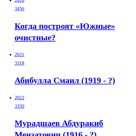
2020
3456
Когда построят «Южные»
очистные?
2021
3318
Абибулла Смаил (1919 - ?)
2022
3350
Мурадшаев Абдуракиб
Мензатович (1916 - ?)