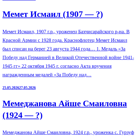
Мемет Исмаил (1907 — ?)
Мемет Исмаил, 1907 г.р., уроженец Бахчисарайского р-на. В
Красной Армии с 1928 года. Краснофлотец Мемет Исмаил
был списан на берег 23 августа 1944 года… 1. Медаль «За
Победу над Германией в Великой Отечественной войне 1941-
1945 гг» 22 октября 1945 г. согласно Акта вручения
награжденным медалей «За Победу над…
25.05.2026
27.05.2026
Мемеджанова Айше Смаиловна
(1924 — ?)
Мемеджанова Айше Смаиловна, 1924 г.р., уроженка с. Гурзуф