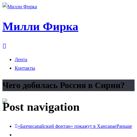
Милли Фирка
Лента
Контакты
Чего добилась Россия в Сирии?
Post navigation
«Бахчисарайский фонтан» покажут в Хансарае
Раньше