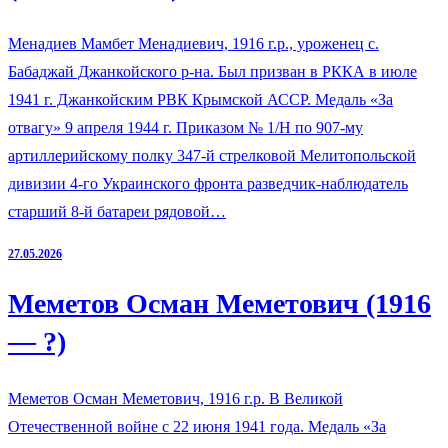
Менадиев Мамбет Менадиевич, 1916 г.р., уроженец с.
Бабаджай Джанкойского р-на. Был призван в РККА в июле
1941 г. Джанкойским РВК Крымской АССР. Медаль «За
отвагу» 9 апреля 1944 г. Приказом № 1/Н по 907-му
артиллерийскому полку 347-й стрелковой Мелитопольской
дивизии 4-го Украинского фронта разведчик-наблюдатель
старший 8-й батареи рядовой…
27.05.2026
Меметов Осман Меметович (1916
— ?)
Меметов Осман Меметович, 1916 г.р. В Великой
Отечественной войне с 22 июня 1941 года. Медаль «За