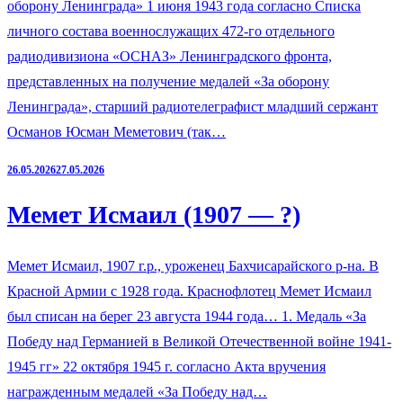
оборону Ленинграда» 1 июня 1943 года согласно Списка
личного состава военнослужащих 472-го отдельного
радиодивизиона «ОСНАЗ» Ленинградского фронта,
представленных на получение медалей «За оборону
Ленинграда», старший радиотелеграфист младший сержант
Османов Юсман Меметович (так…
26.05.2026
27.05.2026
Мемет Исмаил (1907 — ?)
Мемет Исмаил, 1907 г.р., уроженец Бахчисарайского р-на. В
Красной Армии с 1928 года. Краснофлотец Мемет Исмаил
был списан на берег 23 августа 1944 года… 1. Медаль «За
Победу над Германией в Великой Отечественной войне 1941-
1945 гг» 22 октября 1945 г. согласно Акта вручения
награжденным медалей «За Победу над…