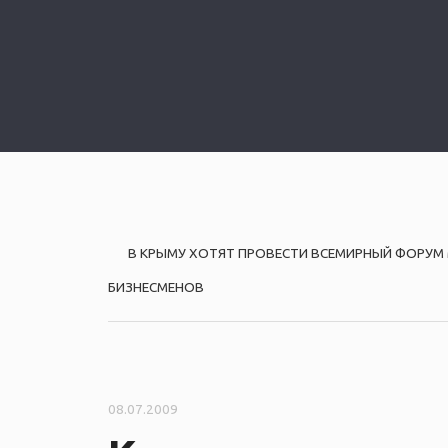
P
В КРЫМУ ХОТЯТ ПРОВЕСТИ ВСЕМИРНЫЙ ФОРУ
o
БИЗНЕСМЕНОВ
s
t
08.07.2009