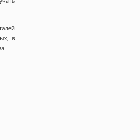
учать
талей
ых, в
а.