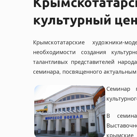
Крымскотатарс
n
культурный це
a
v
Крымскотатарские художники-м
необходимости создания культур
i
талантливых представителей народ
семинара, посвященного актуальным
g
Семинар 
a
культурног
t
В семина
Выставочн
i
крымские