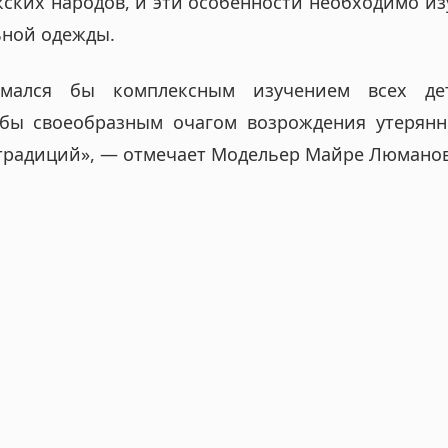
кских народов, и эти особенности необходимо из
ьной одежды.
имался бы комплексным изучением всех де
бы своеобразным очагом возрождения утерянн
 традиций», — отмечает Модельер Майре Люманов