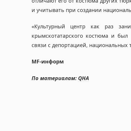
отличают его от костюма других тюр
и учитывать при создании национал
«Культурный центр как раз зан
крымскотатарского костюма и был 
связи с депортацией, национальных
МF-информ
По материалам:
QHA