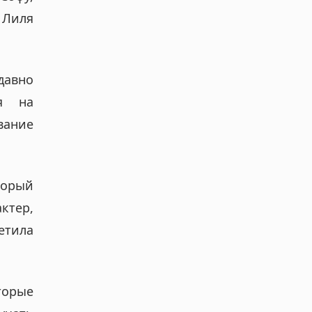
 Лиля
давно
ся на
вание
торый
ктер,
етила
торые