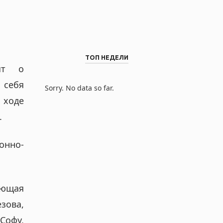
ТОП НЕДЕЛИ
рят о
 себя
Sorry. No data so far.
 ходе
.
онно-
ующая
зова,
офу,