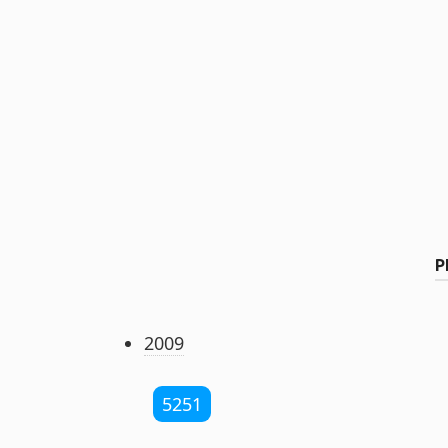
Р
2009
5251