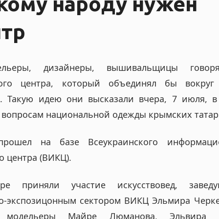
кому народу нужен
нтр
одельеры, дизайнеры, вышивальщицы гово
ного центра, который объединял бы вокруг
а. Такую идею они высказали вчера, 7 июля, в
 вопросам национальной одежды крымских татар
прошел на базе Всеукраинского информаци
о центра (ВИКЦ).
ре приняли участие искусствовед, завед
о-экспозицонным сектором ВИКЦ Эльмира Черке
 модельеры Майре Люманова, Эльвира С