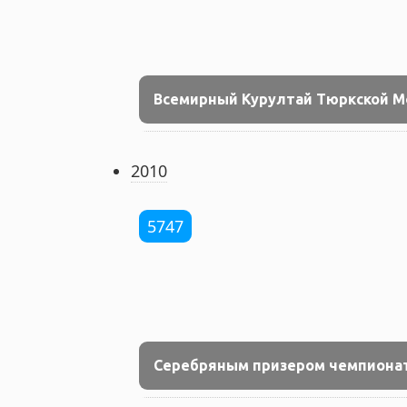
Всемирный Курултай Тюркской 
2010
5747
Cеребряным призером чемпионат