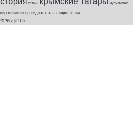
крымские татары
история
казахи
мусульмане
президент
татары
тюрки
роды
население
языки
2026
ajat.be