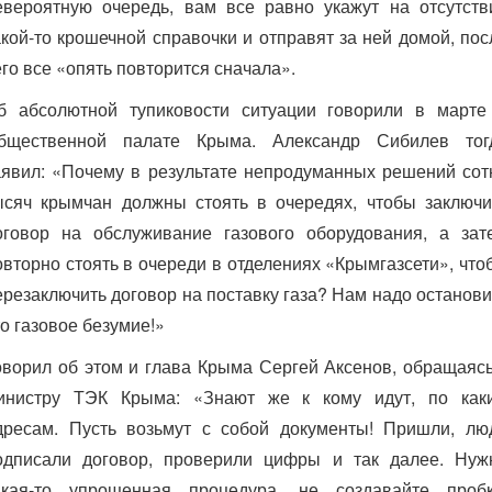
евероятную очередь, вам все равно укажут на отсутств
акой-то крошечной справочки и отправят за ней домой, пос
его все «опять повторится сначала».
б абсолютной тупиковости ситуации говорили в марте
бщественной палате Крыма. Александр Сибилев тог
аявил: «Почему в результате непродуманных решений сот
ысяч крымчан должны стоять в очередях, чтобы заключи
оговор на обслуживание газового оборудования, а зат
овторно стоять в очереди в отделениях «Крымгазсети», что
ерезаключить договор на поставку газа? Нам надо останови
то газовое безумие!»
оворил об этом и глава Крыма Сергей Аксенов, обращаясь
инистру ТЭК Крыма: «Знают же к кому идут, по как
дресам. Пусть возьмут с собой документы! Пришли, лю
одписали договор, проверили цифры и так далее. Нуж
акая-то упрощенная процедура, не создавайте пробк