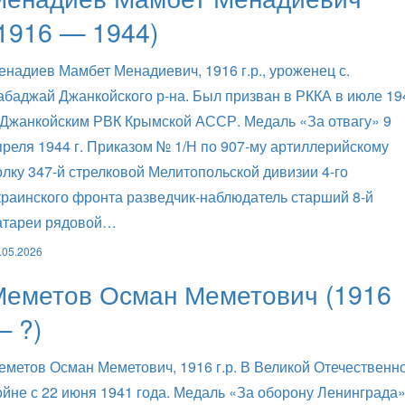
1916 — 1944)
енадиев Мамбет Менадиевич, 1916 г.р., уроженец с.
абаджай Джанкойского р-на. Был призван в РККА в июле 19
. Джанкойским РВК Крымской АССР. Медаль «За отвагу» 9
преля 1944 г. Приказом № 1/Н по 907-му артиллерийскому
олку 347-й стрелковой Мелитопольской дивизии 4-го
краинского фронта разведчик-наблюдатель старший 8-й
атареи рядовой…
.05.2026
Меметов Осман Меметович (1916
— ?)
еметов Осман Меметович, 1916 г.р. В Великой Отечественн
ойне с 22 июня 1941 года. Медаль «За оборону Ленинграда»