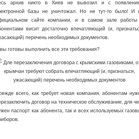
есь архив никто в Киев не вывозил и с появлени
лектронной базы не уничтожал. Но не тут-то было! И 
фициальном сайте компании, и в самом зале работы
бонентами висит достаточно впечатляющий (и, признатьс
жасающий) перечень необходимых документов.
 вы готовы выполнить все эти требования?
режде всего, как требует новая компания, абонентам нуж
ерезаключить договор на техническое обслуживание, для че
ужен паспорт как абонента, так и всех используемых газов
риборов.