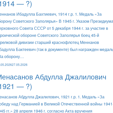
1914 — ?)
еннанов Ибадулла Бахтиевич, 1914 г.р. 1. Медаль «За
борону Советского Заполярья» В 1945 г. Указом Президиум
ерховного Совета СССР от 5 декабря 1944 г. за участие в
ероической обороне Советского Заполярья боец 45-й
трелковой дивизии старший краснофлотец Меннанов
бадулла Бактеевич (так в документе) был награжден медал
За оборону…
.05.2026
27.05.2026
Менасанов Абдулла Джалилович
1921 — ?)
енасанов Абдулла Джалилович, 1921 г.р. 1. Медаль «За
обеду над Германией в Великой Отечественной войны 1941
945 гг.» 28 апреля 1946 г. согласно Акта вручения