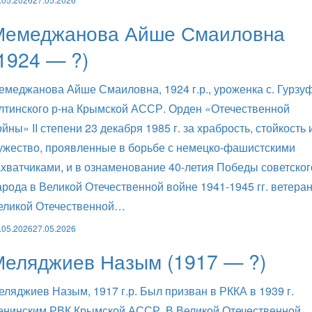
Мемеджанова Айше Смаиловна
1924 — ?)
емеджанова Айше Смаиловна, 1924 г.р., уроженка с. Гурзу
лтинского р-на Крымской АССР. Орден «Отечественной
ойны» II степени 23 декабря 1985 г. за храбрость, стойкость 
ужество, проявленные в борьбе с немецко-фашистскими
ахватчиками, и в ознаменование 40-летия Победы советског
арода в Великой Отечественной войне 1941-1945 гг. ветера
еликой Отечественной…
.05.2026
27.05.2026
Меляджиев Назым (1917 — ?)
еляджиев Назым, 1917 г.р. Был призван в РККА в 1939 г.
енинским РВК Крымской АССР. В Великой Отечественной