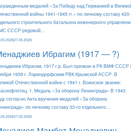
агражденным медалей «За Победу над Германией в Велико
течественной войны 1941-1945 гг.» по личному составу 420-
тдельного строительного батальона инженерного управлени
МС СССР рядовой…
.05.2026
27.05.2026
Менаджиев Ибрагим (1917 — ?)
енаджиев Ибрагим, 1917 г.р. Был призван в РК ВМФ СССР 
оября 1939 г. Лариндорфским РВК Крымской АССР. В
еликой Отечественной войне с 1941 г. Воинское звание:
раснофлотец. 1. Медаль «За оборону Ленинграда» В 1943
оду согласно Акта вручения медалей «За оборону
енинграда» по личному составу 33-го отдельного…
.05.2026
27.05.2026
Менадиев Мамбет Менадиевич