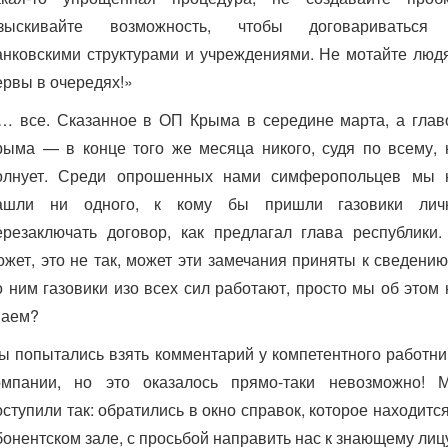
зыскивайте возможность, чтобы договариваться
анковскими структурами и учреждениями. Не мотайте люд
ервы в очередях!»
… все. Сказанное в ОП Крыма в середине марта, а глав
рыма — в конце того же месяца никого, судя по всему, 
олнует. Среди опрошенных нами симферопольцев мы 
ашли ни одного, к кому бы пришли газовики лич
ерезаключать договор, как предлагал глава республики.
ожет, это не так, может эти замечания приняты к сведению
о ним газовики изо всех сил работают, просто мы об этом 
наем?
ы попытались взять комментарий у компетентного работни
омпании, но это оказалось прямо-таки невозможно! 
оступили так: обратились в окно справок, которое находится
бонентском зале, с просьбой направить нас к знающему лиц