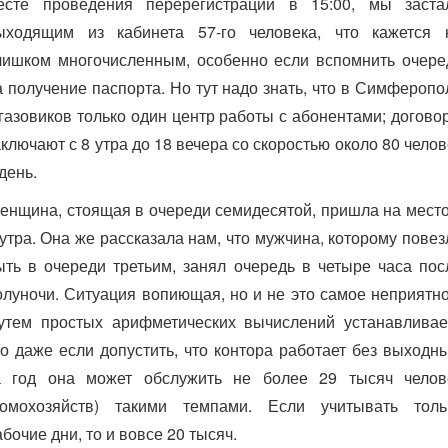
есте проведения перерегистрации в 15:00, мы заста
ыходящим из кабинета 57-го человека, что кажется 
лишком многочисленным, особенно если вспомнить очере
а получение паспорта. Но тут надо знать, что в Симферопо
 газовиков только один центр работы с абонентами; догово
аключают с 8 утра до 18 вечера со скоростью около 80 челов
день.
енщина, стоящая в очереди семидесятой, пришла на место
 утра. Она же рассказала нам, что мужчина, которому повез
ыть в очереди третьим, занял очередь в четыре часа пос
олуночи. Ситуация вопиющая, но и не это самое неприятно
утем простых арифметических вычислений устанавливае
то даже если допустить, что контора работает без выходны
а год она может обслужить не более 29 тысяч челов
домохозяйств) такими темпами. Если учитывать толь
абочие дни, то и вовсе 20 тысяч.