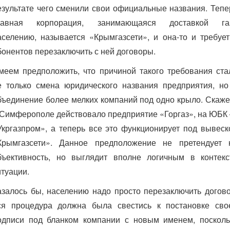
езультате чего сменили свои официальные названия. Тепе
лавная корпорация, занимающаяся доставкой га
аселению, называется «Крымгазсети», и она-то и требует
бонентов перезаключить с ней договоры.
меем предположить, что причиной такого требования ста
е только смена юридического названия предприятия, но
бъединение более мелких компаний под одно крыло. Скаже
 Симферополе действовало предприятие «Горгаз», на ЮБК
Укргазпром», а теперь все это функционирует под вывеск
Крымгазсети». Данное предположение не претендует 
бъективность, но выглядит вполне логичным в контекс
итуации.
азалось бы, населению надо просто перезаключить догово
ся процедура должна была свестись к постановке сво
одписи под бланком компании с новым именем, посколь