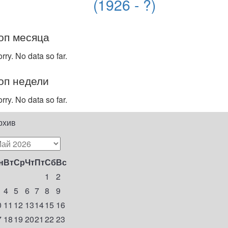
(1926 - ?)
оп месяца
rry. No data so far.
оп недели
rry. No data so far.
рхив
н
Вт
Ср
Чт
Пт
Сб
Вс
1
2
4
5
6
7
8
9
0
11
12
13
14
15
16
7
18
19
20
21
22
23