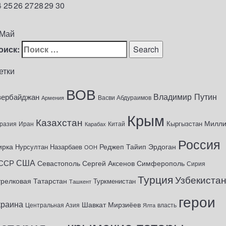
4
25
26
27
28
29
30
1
 Май
оиск:
етки
ВОВ
Владимир Путин
зербайджан
Васви Абдураимов
Армения
Крым
Казахстан
Милл
Кыргызстан
разия
Иран
Китай
Карабах
Россия
ирка
Реджеп Тайип Эрдоган
Нурсултан Назарбаев
ООН
США
ССР
Севастополь
Сергей Аксенов
Симферополь
Сирия
Турция
Узбекиста
трелковая
Татарстан
Туркменистан
Ташкент
герои
краина
Шавкат Мирзиёев
Центральная Азия
Ялта
власть