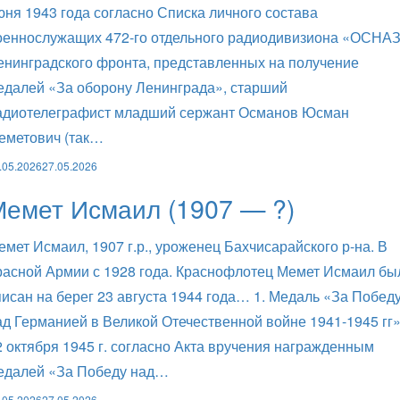
юня 1943 года согласно Списка личного состава
оеннослужащих 472-го отдельного радиодивизиона «ОСНА
енинградского фронта, представленных на получение
едалей «За оборону Ленинграда», старший
адиотелеграфист младший сержант Османов Юсман
еметович (так…
.05.2026
27.05.2026
емет Исмаил (1907 — ?)
емет Исмаил, 1907 г.р., уроженец Бахчисарайского р-на. В
расной Армии с 1928 года. Краснофлотец Мемет Исмаил бы
писан на берег 23 августа 1944 года… 1. Медаль «За Побед
ад Германией в Великой Отечественной войне 1941-1945 гг
2 октября 1945 г. согласно Акта вручения награжденным
едалей «За Победу над…
.05.2026
27.05.2026