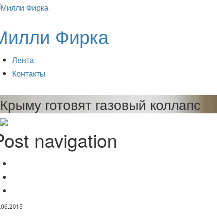
Милли Фирка
Лента
Контакты
Крыму готовят газовый коллапс
Post navigation
Президент России оценил работу Общественной палаты
Раньше
Турцию хотят расчленить
Позже
.06.2015