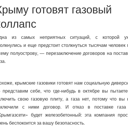
Крыму готовят газовый
коллапс
дна из самых неприятных ситуаций, с которой у
толкнулись и еще предстоит столкнуться тысячам человек 
сему полуострову, — перезаключение договоров на постав
за.
охоже, крымские газовики готовят нам социальную диверс
 представим себе, что где-нибудь в октябре вы пытаете
ключить свою газовую плиту, а газа нет, потому что вы 
аключили с ними договор. И отказ в поставке газа
Крымгазсети» будет железобетонный: эта компания прос
чень беспокоится за вашу безопасность.