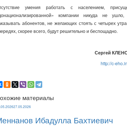
тсутствие умения работать с населением, присущ
донационализированной» компании никуда не ушло,
аказывать абонентов, не желающих стоять с четырех утра
чередях, скорее всего, будут решительно и беспощадно.
Сергей КЛЕН
http://c-eho.i
охожие материалы
.05.2026
27.05.2026
Меннанов Ибадулла Бахтиевич