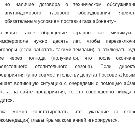
но наличие договора о техническом обслуживан
внутридомового газового оборудования являет
обязательным условием поставки газа абоненту».
ыглядит такое обращение странно: как минимум
имферополе нужно десять лет, чтобы перезаключи
оговоры (если работать такими темпами), а отключать буд
же через полгода (получается, что после окончан
редстоящего отопительного сезона). Если директ
редприятия (а по совместительству депутат Госсовета Крым
ешает вопиющую ситуацию с очередями с помощью абза
екста на сайте предприятия, то это совершенно никуда 
одится.
ока можно констатировать, что: указание (а скор
екомендация) главы Крыма компанией игнорируется.