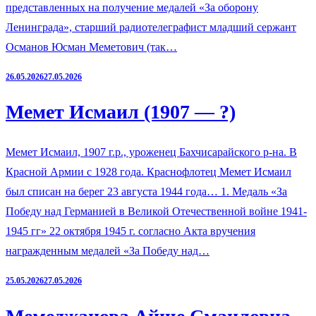
представленных на получение медалей «За оборону
Ленинграда», старший радиотелеграфист младший сержант
Османов Юсман Меметович (так…
26.05.2026
27.05.2026
Мемет Исмаил (1907 — ?)
Мемет Исмаил, 1907 г.р., уроженец Бахчисарайского р-на. В
Красной Армии с 1928 года. Краснофлотец Мемет Исмаил
был списан на берег 23 августа 1944 года… 1. Медаль «За
Победу над Германией в Великой Отечественной войне 1941-
1945 гг» 22 октября 1945 г. согласно Акта вручения
награжденным медалей «За Победу над…
25.05.2026
27.05.2026