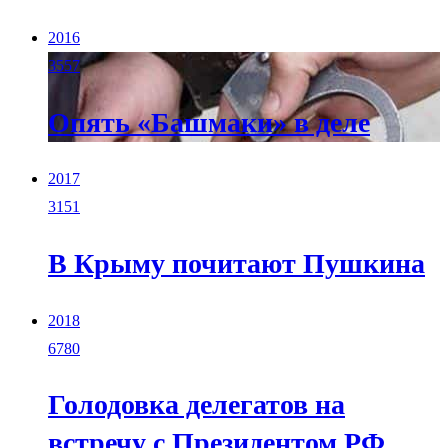
2016
3557
Опять «Башмаки» в деле
2017
3151
В Крыму почитают Пушкина
2018
6780
Голодовка делегатов на
встречу с Президентом РФ