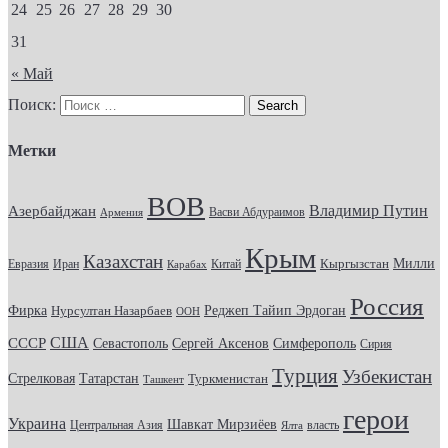
24
25
26
27
28
29
30
31
« Май
Поиск:
Метки
ВОВ
Владимир Путин
Азербайджан
Васви Абдураимов
Армения
Крым
Казахстан
Кыргызстан
Милли
Евразия
Китай
Иран
Карабах
Россия
Фирка
Реджеп Тайип Эрдоган
Нурсултан Назарбаев
ООН
США
СССР
Севастополь
Сергей Аксенов
Симферополь
Сирия
Турция
Узбекистан
Стрелковая
Татарстан
Туркменистан
Ташкент
герои
Украина
Шавкат Мирзиёев
Центральная Азия
Ялта
власть