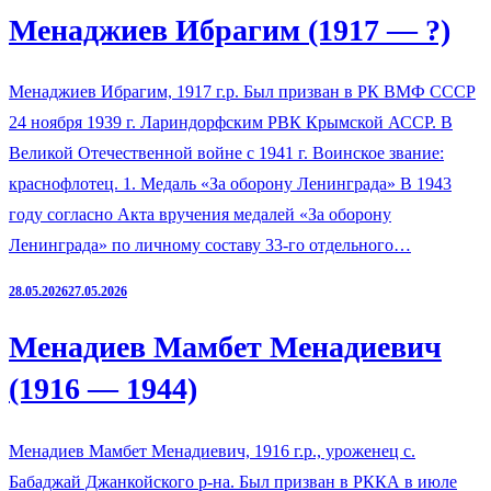
Менаджиев Ибрагим (1917 — ?)
Менаджиев Ибрагим, 1917 г.р. Был призван в РК ВМФ СССР
24 ноября 1939 г. Лариндорфским РВК Крымской АССР. В
Великой Отечественной войне с 1941 г. Воинское звание:
краснофлотец. 1. Медаль «За оборону Ленинграда» В 1943
году согласно Акта вручения медалей «За оборону
Ленинграда» по личному составу 33-го отдельного…
28.05.2026
27.05.2026
Менадиев Мамбет Менадиевич
(1916 — 1944)
Менадиев Мамбет Менадиевич, 1916 г.р., уроженец с.
Бабаджай Джанкойского р-на. Был призван в РККА в июле