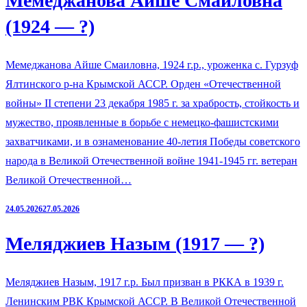
Мемеджанова Айше Смаиловна
(1924 — ?)
Мемеджанова Айше Смаиловна, 1924 г.р., уроженка с. Гурзуф
Ялтинского р-на Крымской АССР. Орден «Отечественной
войны» II степени 23 декабря 1985 г. за храбрость, стойкость и
мужество, проявленные в борьбе с немецко-фашистскими
захватчиками, и в ознаменование 40-летия Победы советского
народа в Великой Отечественной войне 1941-1945 гг. ветеран
Великой Отечественной…
24.05.2026
27.05.2026
Меляджиев Назым (1917 — ?)
Меляджиев Назым, 1917 г.р. Был призван в РККА в 1939 г.
Ленинским РВК Крымской АССР. В Великой Отечественной