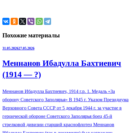
Похожие материалы
31.05.2026
27.05.2026
Меннанов Ибадулла Бахтиевич
(1914 — ?)
Меннанов Ибадулла Бахтиевич, 1914 г.р. 1. Медаль «За
оборону Советского Заполярья» В 1945 г. Указом Президиума
Верховного Совета СССР от 5 декабря 1944 г. за участие в
героической обороне Советского Заполярья боец 45-й
стрелковой дивизии старший краснофлотец Меннанов
Ибадулла Бактеевич (так в документе) был награжден