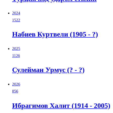
2024
1522
Набиев Куртвели (1905 - ?)
2025
1126
Сулейман Урмус (? - ?)
2026
856
Ибрагимов Халит (1914 - 2005)