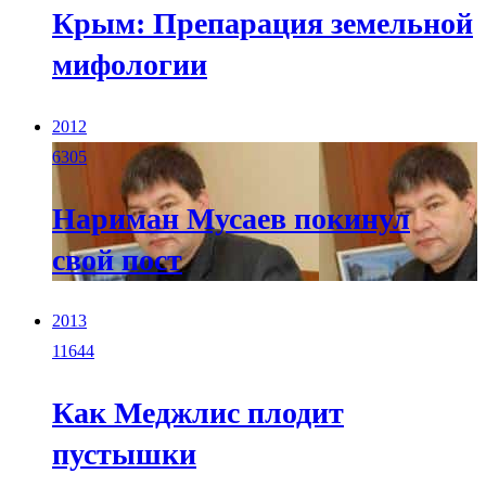
Крым: Препарация земельной
мифологии
2012
6305
Нариман Мусаев покинул
свой пост
2013
11644
Как Меджлис плодит
пустышки