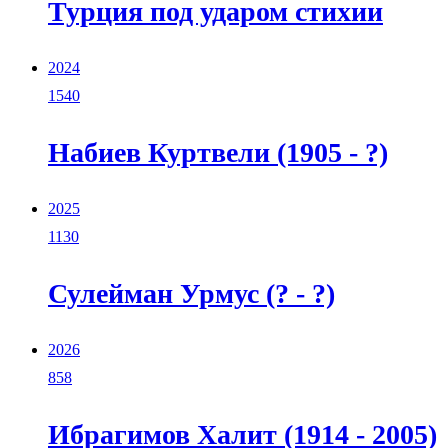
Турция под ударом стихии
2024
1540
Набиев Куртвели (1905 - ?)
2025
1130
Сулейман Урмус (? - ?)
2026
858
Ибрагимов Халит (1914 - 2005)