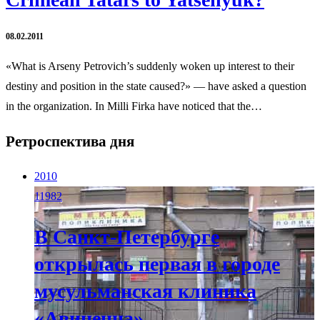
08.02.2011
«What is Arseny Petrovich’s suddenly woken up interest to their
destiny and position in the state caused?» — have asked a question
in the organization. In Milli Firka have noticed that the…
Ретроспектива дня
2010
11982
В Санкт-Петербурге
открылась первая в городе
мусульманская клиника
«Авиценна»