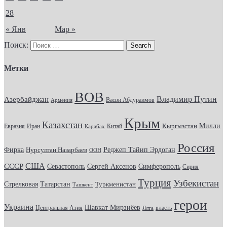
28
« Янв
Мар »
Поиск:
Метки
ВОВ
Владимир Путин
Азербайджан
Васви Абдураимов
Армения
Крым
Казахстан
Кыргызстан
Милли
Евразия
Китай
Иран
Карабах
Россия
Фирка
Реджеп Тайип Эрдоган
Нурсултан Назарбаев
ООН
США
СССР
Севастополь
Сергей Аксенов
Симферополь
Сирия
Турция
Узбекистан
Стрелковая
Татарстан
Туркменистан
Ташкент
герои
Украина
Шавкат Мирзиёев
Центральная Азия
Ялта
власть