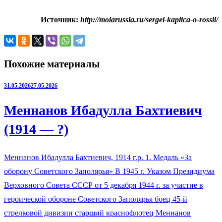
Источник:
http://moiarussia.ru/sergei-kapitca-o-rossii/
Похожие материалы
31.05.2026
27.05.2026
Меннанов Ибадулла Бахтиевич
(1914 — ?)
Меннанов Ибадулла Бахтиевич, 1914 г.р. 1. Медаль «За
оборону Советского Заполярья» В 1945 г. Указом Президиума
Верховного Совета СССР от 5 декабря 1944 г. за участие в
героической обороне Советского Заполярья боец 45-й
стрелковой дивизии старший краснофлотец Меннанов