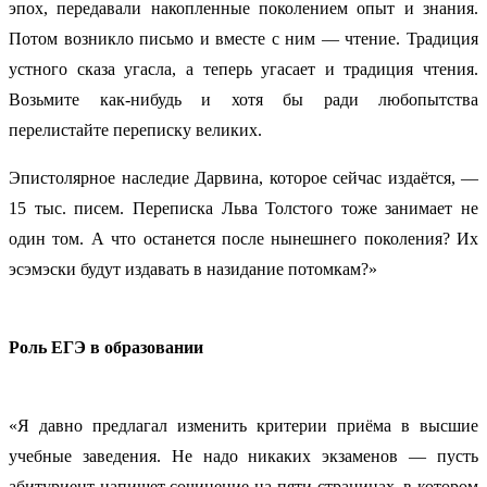
эпох, передавали накопленные поколением опыт и знания.
Потом возникло письмо и вместе с ним — чтение. Традиция
устного сказа угасла, а теперь угасает и традиция чтения.
Возьмите как-нибудь и хотя бы ради любопытства
перелистайте переписку великих.
Эпистолярное наследие Дарвина, которое сейчас издаётся, —
15 тыс. писем. Переписка Льва Толстого тоже занимает не
один том. А что останется после нынешнего поколения? Их
эсэмэски будут издавать в назидание потомкам?»
Роль ЕГЭ в образовании
«Я давно предлагал изменить критерии приёма в высшие
учебные заведения. Не надо никаких экзаменов — пусть
абитуриент напишет сочинение на пяти страницах, в котором