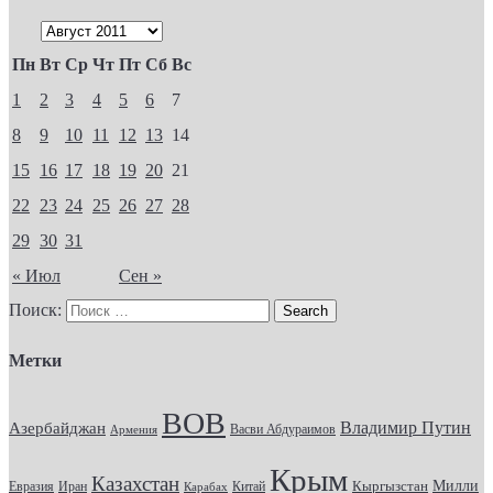
Пн
Вт
Ср
Чт
Пт
Сб
Вс
1
2
3
4
5
6
7
8
9
10
11
12
13
14
15
16
17
18
19
20
21
22
23
24
25
26
27
28
29
30
31
« Июл
Сен »
Поиск:
Метки
ВОВ
Владимир Путин
Азербайджан
Васви Абдураимов
Армения
Крым
Казахстан
Кыргызстан
Милли
Евразия
Китай
Иран
Карабах