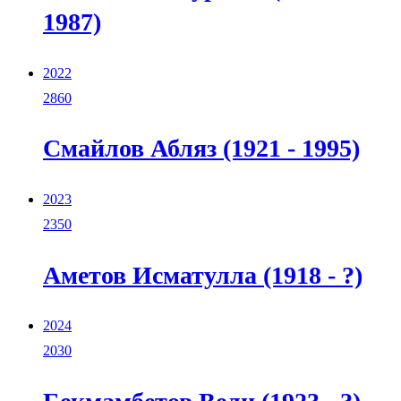
1987)
2022
2860
Смайлов Абляз (1921 - 1995)
2023
2350
Аметов Исматулла (1918 - ?)
2024
2030