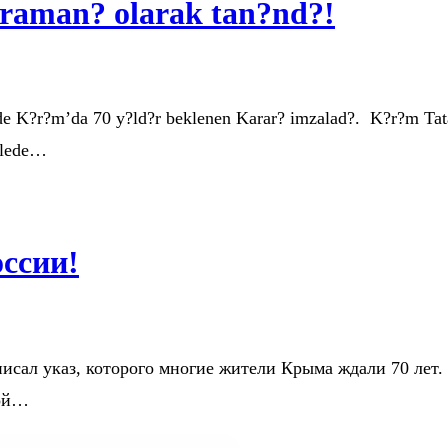
raman? olarak tan?nd?!
de K?r?m’da 70 y?ld?r beklenen Karar? imzalad?. K?r?m Tata
delede…
ссии!
писал указ, которого многие жители Крыма ждали 70 лет.
кой…