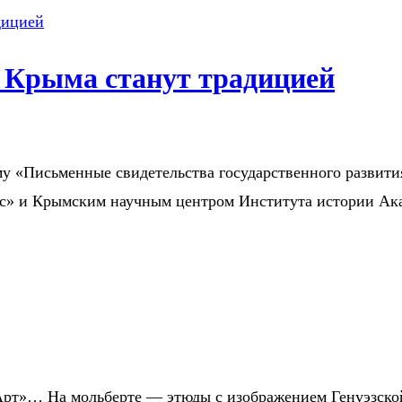
 Крыма станут традицией
ему «Письменные свидетельства государственного развити
ес» и Крымским научным центром Института истории А
-Арт»… На мольберте — этюды с изображением Генуэзско