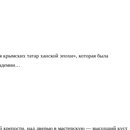
я крымских татар ханской эпохи», которая была
кадемии…
й крепости, над дверью в мастерскую — высохший куст