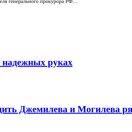
ителя генерального прокурора РФ…
 надежных руках
дить Джемилева и Могилева р