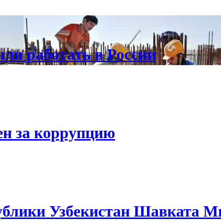
ли работать в России
ен за коррупцию
ублики Узбекистан Шавката 