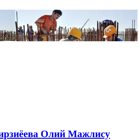
Мирзиёева Олий Мажлису