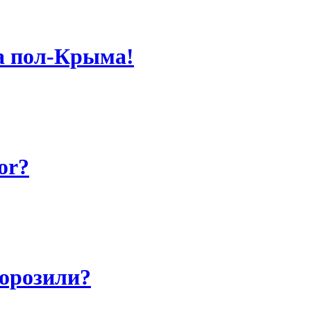
а пол-Крыма!
or?
морозили?