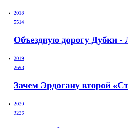
2018
5514
Объездную дорогу Дубки - 
2019
2698
Зачем Эрдогану второй «С
2020
3226