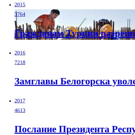
2015
3764
Гражданам Турции разреши
2016
7218
Замглавы Белогорска увол
2017
4613
Послание Президента Респ