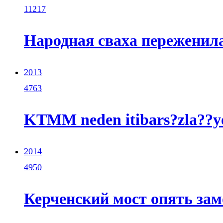
11217
Народная сваха переженил
2013
4763
KTMM neden itibars?zla??y
2014
4950
Керченский мост опять за