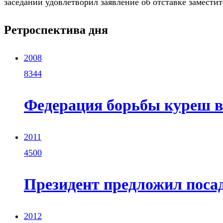
заседании удовлетворил заявление об отставке замест
Ретроспектива дня
2008
8344
Федерация борьбы куреш в
2011
4500
Президент предложил поса
2012