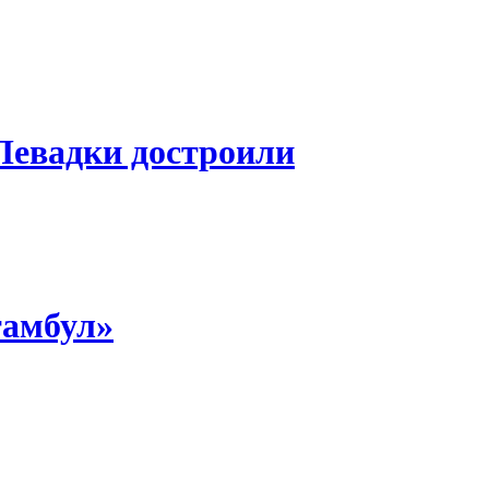
Левадки достроили
тамбул»