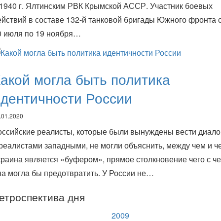
 1940 г. Ялтинским РВК Крымской АССР. Участник боевых
ействий в составе 132-й танковой бригады Южного фронта 
0 июля по 19 ноября…
акой могла быть политика
дентичности России
.01.2020
оссийские реалисты, которые были вынуждены вести диало
 реалистами западными, не могли объяснить, между чем и ч
краина является «буфером», прямое столкновение чего с ч
на могла бы предотвратить. У России не…
етроспектива дня
2009