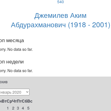
540
Джемилев Аким
Абдурахманович (1918 - 2001)
оп месяца
rry. No data so far.
оп недели
rry. No data so far.
рхив
н
Вт
Ср
Чт
Пт
Сб
Вс
1
2
3
4
5