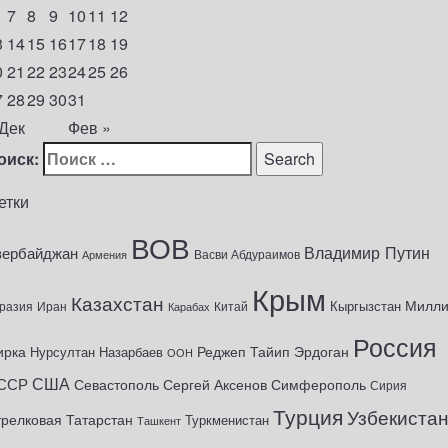
7
8
9
10
11
12
3
14
15
16
17
18
19
0
21
22
23
24
25
26
7
28
29
30
31
 Дек
Фев »
оиск:
етки
ВОВ
Владимир Путин
зербайджан
Васви Абдураимов
Армения
Крым
Казахстан
Милл
Кыргызстан
разия
Иран
Китай
Карабах
Россия
ирка
Реджеп Тайип Эрдоган
Нурсултан Назарбаев
ООН
США
ССР
Севастополь
Сергей Аксенов
Симферополь
Сирия
Турция
Узбекиста
трелковая
Татарстан
Туркменистан
Ташкент