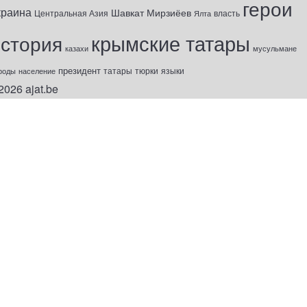
герои
краина
Шавкат Мирзиёев
Центральная Азия
Ялта
власть
крымские татары
история
казахи
мусульмане
президент
татары
тюрки
роды
население
языки
2026
ajat.be