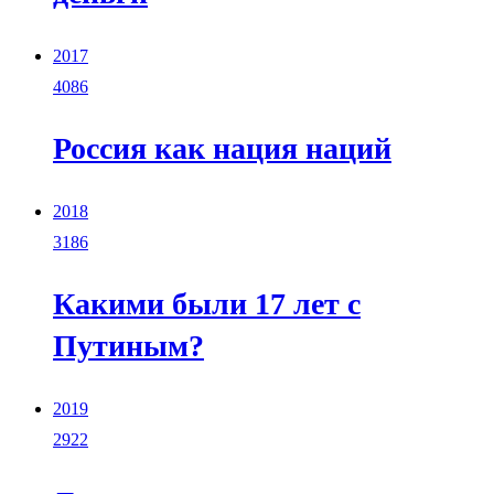
2017
4086
Россия как нация наций
2018
3186
Какими были 17 лет с
Путиным?
2019
2922