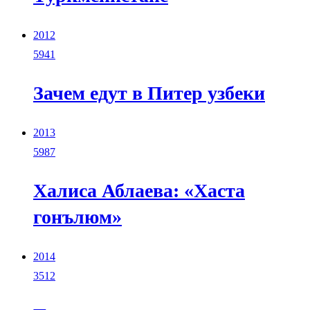
2012
5941
Зачем едут в Питер узбеки
2013
5987
Халиса Аблаева: «Хаста
гонълюм»
2014
3512