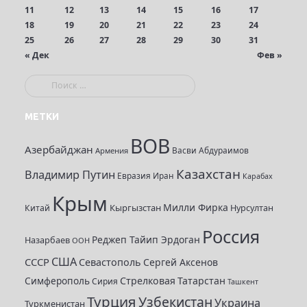
11
12
13
14
15
16
17
18
19
20
21
22
23
24
25
26
27
28
29
30
31
« Дек
Фев »
П
о
и
МЕТКИ
с
ВОВ
к
Азербайджан
Васви Абдураимов
Армения
:
Казахстан
Владимир Путин
Евразия
Иран
Карабах
Крым
Милли Фирка
Кыргызстан
Нурсултан
Китай
Россия
Реджеп Тайип Эрдоган
Назарбаев
ООН
США
СССР
Севастополь
Сергей Аксенов
Симферополь
Стрелковая
Татарстан
Сирия
Ташкент
Турция
Узбекистан
Украина
Туркменистан