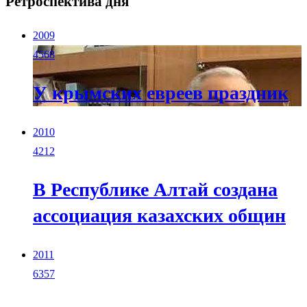
Ретроспектива дня
2009
4568
У крымских евреев праздник
2010
4212
В Республике Алтай создана
ассоциация казахских общин
2011
6357