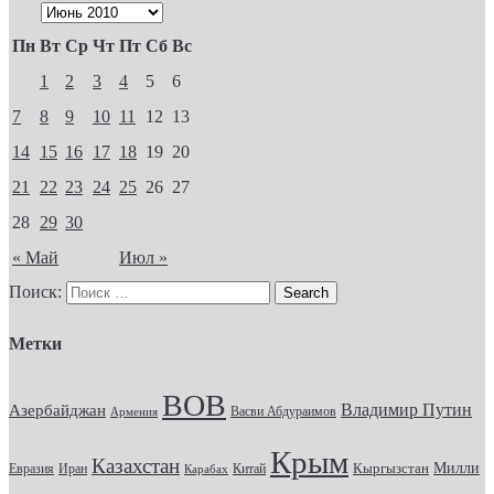
Пн
Вт
Ср
Чт
Пт
Сб
Вс
1
2
3
4
5
6
7
8
9
10
11
12
13
14
15
16
17
18
19
20
21
22
23
24
25
26
27
28
29
30
« Май
Июл »
Поиск:
Метки
ВОВ
Владимир Путин
Азербайджан
Васви Абдураимов
Армения
Крым
Казахстан
Кыргызстан
Милли
Евразия
Китай
Иран
Карабах