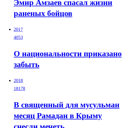
Эмир Амзаев спасал жизни
раненых бойцов
2017
4053
О национальности приказано
забыть
2018
18178
В священный для мусульман
месяц Рамадан в Крыму
снесли мечеть