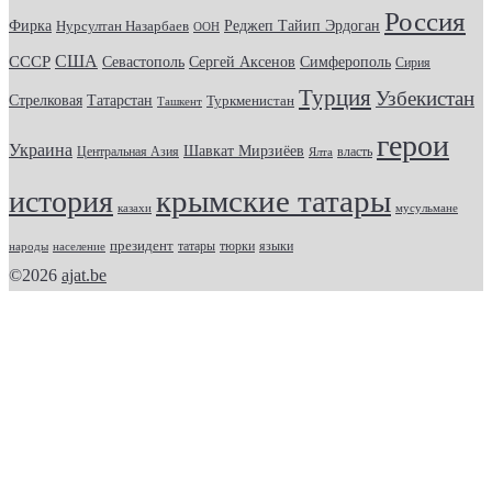
Россия
Фирка
Реджеп Тайип Эрдоган
Нурсултан Назарбаев
ООН
США
СССР
Севастополь
Сергей Аксенов
Симферополь
Сирия
Турция
Узбекистан
Стрелковая
Татарстан
Туркменистан
Ташкент
герои
Украина
Шавкат Мирзиёев
Центральная Азия
Ялта
власть
крымские татары
история
казахи
мусульмане
президент
татары
тюрки
народы
население
языки
©2026
ajat.be