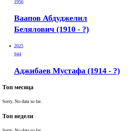
1956
Ваапов Абдуджелил
Белялович (1910 - ?)
2025
944
Аджибаев Мустафа (1914 - ?)
Топ месяца
Sorry. No data so far.
Топ недели
Sorry. No data so far.