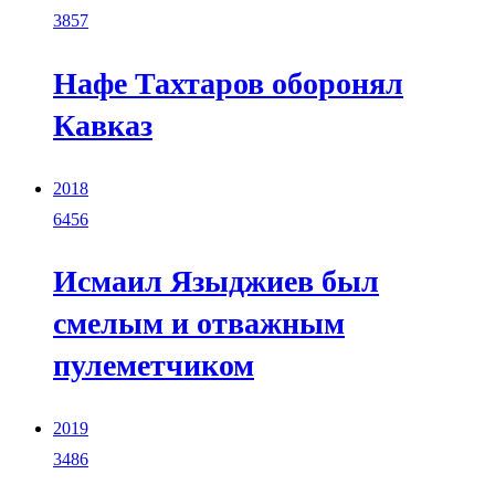
3857
Нафе Тахтаров оборонял
Кавказ
2018
6456
Исмаил Языджиев был
смелым и отважным
пулеметчиком
2019
3486