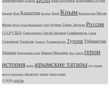
Владимир Путин
Азербайджан
Васви Абдураимов
Армения
Крым
Казахстан
Кыргызстан
Милли
Евразия
Китай
Иран
Карабах
Россия
Фирка
Реджеп Тайип Эрдоган
Нурсултан Назарбаев
ООН
США
СССР
Севастополь
Сергей Аксенов
Симферополь
Сирия
Турция
Узбекистан
Стрелковая
Татарстан
Туркменистан
Ташкент
герои
Украина
Шавкат Мирзиёев
Центральная Азия
Ялта
власть
крымские татары
история
казахи
мусульмане
президент
татары
тюрки
народы
население
языки
©2026
ajat.be