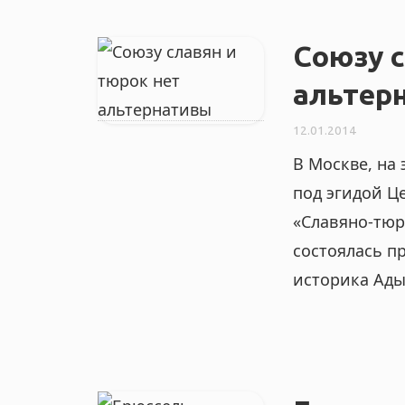
Союзу с
альтер
12.01.2014
В Москве, на
под эгидой Ц
«Славяно-тюр
состоялась п
историка Ады