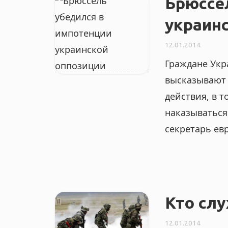
Брюссе
украин
12.01.2014
Граждане Укр
высказывают 
действия, в 
наказываться
секретарь ев
Кто сл
12.01.2014