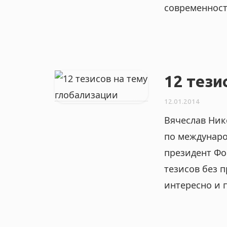
современност
12 тези
12.01.2014
Вячеслав Ник
по междунаро
президент Фо
тезисов без 
интересно и 