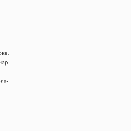
ова,
нар
ля-