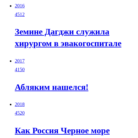
2016
4512
Земине Дагджи служила
хирургом в эвакогоспитале
2017
4150
Абляким нашелся!
2018
4520
Как Россия Черное море