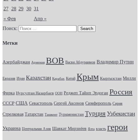
27
28
29
30
31
« Фев
Апр »
Поиск:
Метки
ВОВ
Владимир Путин
Азербайджан
Васви Абдураимов
Армения
Крым
Казахстан
Кыргызстан
Милли
Евразия
Китай
Иран
Карабах
Россия
Фирка
Реджеп Тайип Эрдоган
Нурсултан Назарбаев
ООН
США
СССР
Севастополь
Сергей Аксенов
Симферополь
Сирия
Турция
Узбекистан
Стрелковая
Татарстан
Туркменистан
Ташкент
герои
Украина
Шавкат Мирзиёев
Центральная Азия
Ялта
власть