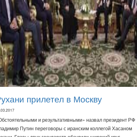
ухани прилетел в Москву
.03.2017
Обстоятельными и результативными» назвал президент РФ
ладимир Путин переговоры с иранским коллегой Хасаном
ухани. Главы двух государств обсудили широкий круг