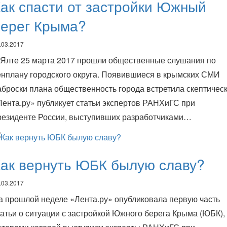
ак спасти от застройки Южный
берег Крыма?
.03.2017
 Ялте 25 марта 2017 прошли общественные слушания по
енплану городского округа. Появившиеся в крымских СМИ
аброски плана общественность города встретила скептическ
Лента.ру» публикует статьи экспертов РАНХиГС при
резиденте России, выступивших разработчиками…
ак вернуть ЮБК былую славу?
.03.2017
а прошлой неделе «Лента.ру» опубликовала первую часть
татьи о ситуации с застройкой Южного берега Крыма (ЮБК),