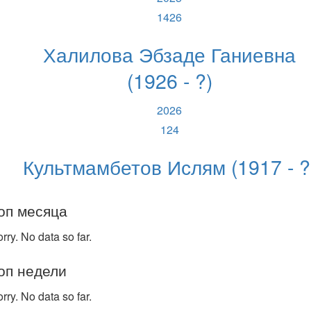
1426
Халилова Эбзаде Ганиевна
(1926 - ?)
2026
124
Культмамбетов Ислям (1917 - ?
оп месяца
rry. No data so far.
оп недели
rry. No data so far.