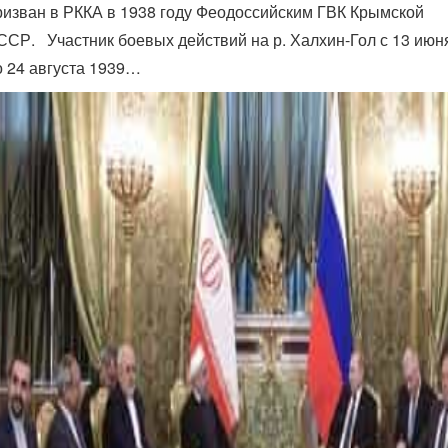
ризван в РККА в 1938 году Феодоссийским ГВК Крымской
ССР. Участник боевых действий на р. Халхин-Гол с 13 июн
о 24 августа 1939…