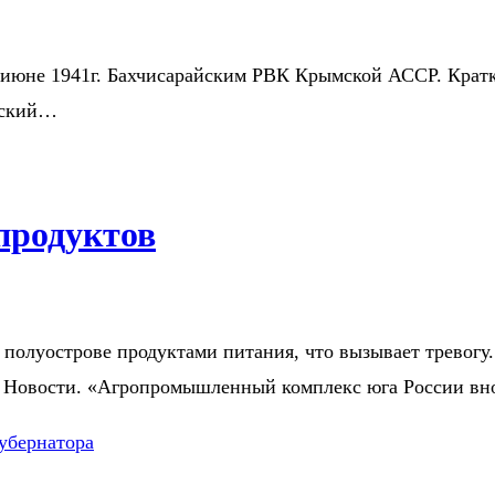
в июне 1941г. Бахчисарайским РВК Крымской АССР. Крат
жский…
продуктов
олуострове продуктами питания, что вызывает тревогу. 
А Новости. «Агропромышленный комплекс юга России в