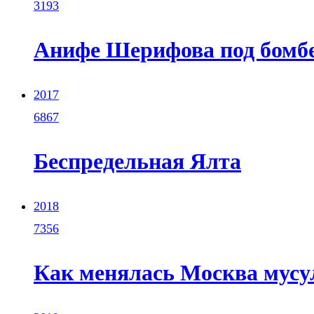
3193
Анифе Шерифова под бомбе
2017
6867
Беспредельная Ялта
2018
7356
Как менялась Москва мусу