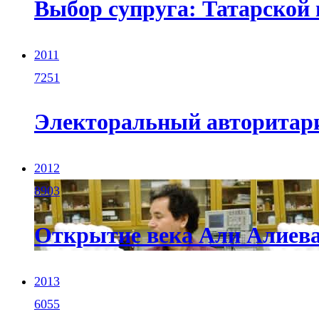
Выбор супруга: Татарской 
2011
7251
Электоральный авторитари
2012
8903
Открытие века Али Алиев
2013
6055