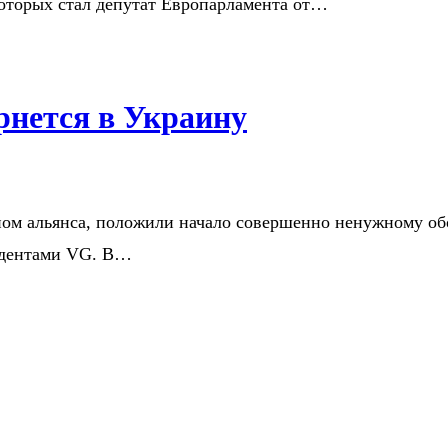
которых стал депутат Европарламента от…
рнется в Украину
еном альянса, положили начало совершенно ненужному о
ондентами VG. В…