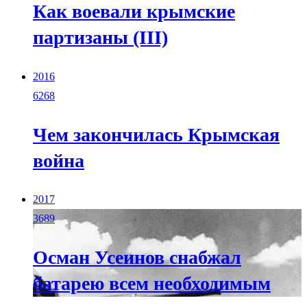
Как воевали крымские
партизаны (III)
2016
6268
Чем закончилась Крымская
война
2017
3689
Осман Усеинов снабжал
батарею всем необходимым