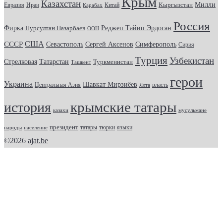
Крым
Казахстан
Кыргызстан
Милли
Евразия
Китай
Иран
Карабах
Россия
Фирка
Реджеп Тайип Эрдоган
Нурсултан Назарбаев
ООН
США
СССР
Севастополь
Сергей Аксенов
Симферополь
Сирия
Турция
Узбекистан
Стрелковая
Татарстан
Туркменистан
Ташкент
герои
Украина
Шавкат Мирзиёев
Центральная Азия
Ялта
власть
крымские татары
история
казахи
мусульмане
президент
татары
тюрки
народы
население
языки
©2026
ajat.be