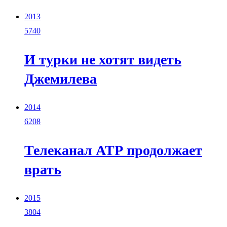
2013
5740
И турки не хотят видеть
Джемилева
2014
6208
Телеканал АТР продолжает
врать
2015
3804