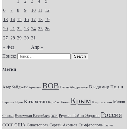
1
2
3
4
5
6
7
8
9
10
11
12
13
14
15
16
17
18
19
20
21
22
23
24
25
26
27
28
29
30
31
« Фев
Апр »
Поиск:
Метки
ВОВ
Владимир Путин
Азербайджан
Васви Абдураимов
Армения
Крым
Казахстан
Кыргызстан
Милли
Евразия
Китай
Иран
Карабах
Россия
Фирка
Реджеп Тайип Эрдоган
Нурсултан Назарбаев
ООН
США
СССР
Севастополь
Сергей Аксенов
Симферополь
Сирия