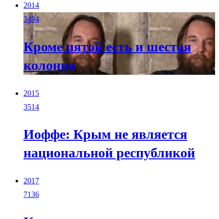
2014
3494
Кроме пятой есть и шестая
колонна
2015
3514
Иоффе: Крым не является
национальной республикой
2017
7136