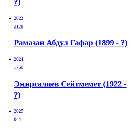
?)
2023
2178
Рамазан Абдул Гафар (1899 - ?)
2024
1760
Эмирсалиев Сейтмемет (1922 -
?)
2025
844