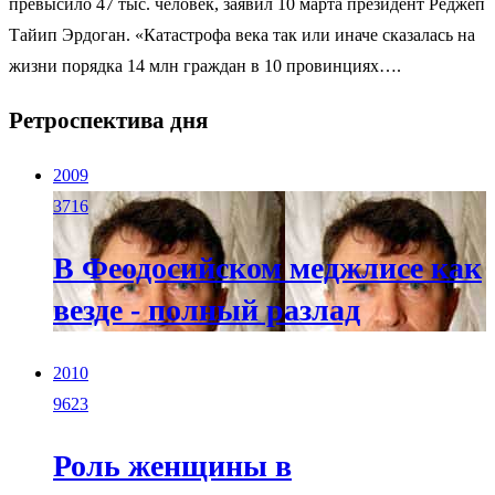
превысило 47 тыс. человек, заявил 10 марта президент Реджеп
Тайип Эрдоган. «Катастрофа века так или иначе сказалась на
жизни порядка 14 млн граждан в 10 провинциях….
Ретроспектива дня
2009
3716
В Феодосийском меджлисе как
везде - полный разлад
2010
9623
Роль женщины в