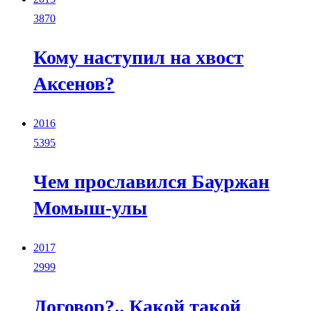
3870
Кому наступил на хвост
Аксенов?
2016
5395
Чем прославился Бауржан
Момыш-улы
2017
2999
Договор?.. Какой такой