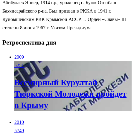
Абибулаев Энвер, 1914 г.р., уроженец с. Буюк Озенбаш
Бахчисарайского р-на. Был призван в РККА в 1941 г.
Куйбышевским РВК Крымской АССР. 1. Орден «Славы» III
степени 8 июня 1967 г. Указом Президиума…
Ретроспектива дня
2009
5251
Всемирный Курултай
Тюркской Молодежи пройдет
в Крыму
2010
5749