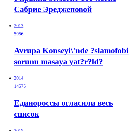
Сабрие Эреджеповой
2013
5956
Avrupa Konseyi\'nde ?slamofobi
sorunu masaya yat?r?ld?
2014
14575
Единороссы огласили весь
список
2015