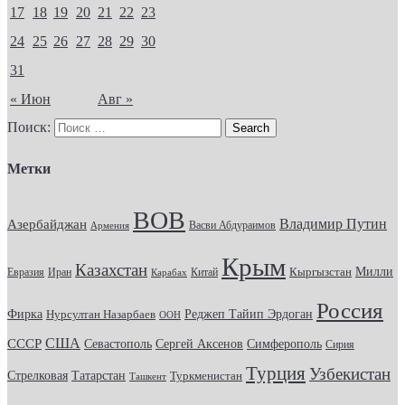
17
18
19
20
21
22
23
24
25
26
27
28
29
30
31
« Июн
Авг »
Поиск:
Метки
ВОВ
Владимир Путин
Азербайджан
Васви Абдураимов
Армения
Крым
Казахстан
Кыргызстан
Милли
Евразия
Китай
Иран
Карабах
Россия
Фирка
Реджеп Тайип Эрдоган
Нурсултан Назарбаев
ООН
США
СССР
Севастополь
Сергей Аксенов
Симферополь
Сирия
Турция
Узбекистан
Стрелковая
Татарстан
Туркменистан
Ташкент