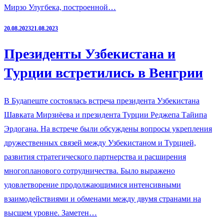
Мирзо Улугбека, построенной…
20.08.2023
21.08.2023
Президенты Узбекистана и
Турции встретились в Венгрии
В Будапеште состоялась встреча президента Узбекистана
Шавката Мирзиёева и президента Турции Реджепа Тайипа
Эрдогана. На встрече были обсуждены вопросы укрепления
дружественных связей между Узбекистаном и Турцией,
развития стратегического партнерства и расширения
многопланового сотрудничества. Было выражено
удовлетворение продолжающимися интенсивными
взаимодействиями и обменами между двумя странами на
высшем уровне. Заметен…