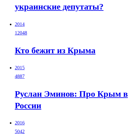
украинские депутаты?
2014
12048
Кто бежит из Крыма
2015
4887
Руслан Эминов: Про Крым в
России
2016
5042