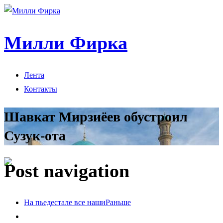
Милли Фирка
Лента
Контакты
Шавкат Мирзиёев обустроил
Сузук-ота
Post navigation
На пьедестале все наши
Раньше