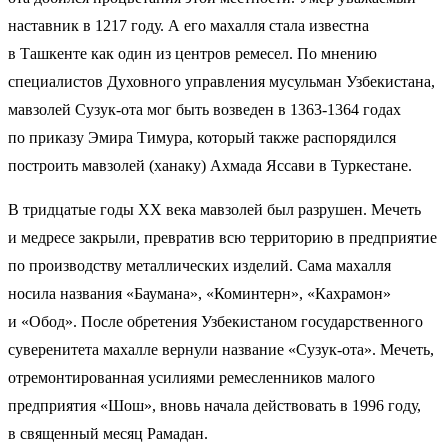
наставник в 1217 году. А его махалля стала известна
в Ташкенте как один из центров ремесел. По мнению
специалистов Духовного управления мусульман Узбекистана,
мавзолей Сузук-ота мог быть возведен в 1363-1364 годах
по приказу Эмира Тимура, который также распорядился
построить мавзолей (ханаку) Ахмада Яссави в Туркестане.
В тридцатые годы XX века мавзолей был разрушен. Мечеть
и медресе закрыли, превратив всю территорию в предприятие
по производству металлических изделий. Сама махалля
носила названия «Баумана», «Коминтерн», «Кахрамон»
и «Обод». После обретения Узбекистаном государственного
суверенитета махалле вернули название «Сузук-ота». Мечеть,
отремонтированная усилиями ремесленников малого
предприятия «Шош», вновь начала действовать в 1996 году,
в священный месяц Рамадан.