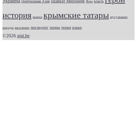
Украина
Шавкат Мирзиёев
Центральная Азия
Ялта
власть
крымские татары
история
казахи
мусульмане
президент
татары
тюрки
народы
население
языки
©2026
ajat.be