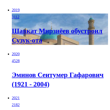
2019
3112
Шавкат Мирзиёев обустроил
Сузук-ота
2020
4528
Эминов Сеитумер Гафарович
(1921 - 2004)
2021
2182