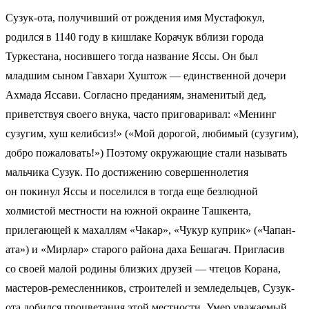
Сузук-ота, получивший от рождения имя Мустафокул,
родился в 1140 году в кишлаке Корачук вблизи города
Туркестана, носившего тогда название Яссы. Он был
младшим сыном Гавхари Хуштож — единственной дочери
Ахмада Яссави. Согласно преданиям, знаменитый дед,
приветствуя своего внука, часто приговаривал: «Менинг
сузугим, хуш келибсиз!» («Мой дорогой, любимый (сузугим),
добро пожаловать!») Поэтому окружающие стали называть
мальчика Сузук. По достижению совершеннолетия
он покинул Яссы и поселился в тогда еще безлюдной
холмистой местности на южной окраине Ташкента,
прилегающей к махаллям «Чакар», «Чукур куприк» («Чапан-
ата») и «Мирлар» старого района даха Бешагач. Пригласив
со своей малой родины близких друзей — чтецов Корана,
мастеров-ремесленников, строителей и земледельцев, Сузук-
ота добился процветания этой местности. Умер уважаемый