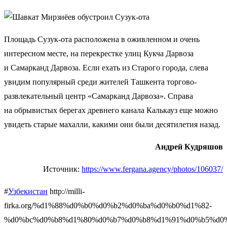
Площадь Сузук-ота расположена в оживленном и очень
интересном месте, на перекрестке улиц Кукча Дарвоза
и Самарканд Дарвоза. Если ехать из Старого города, слева
увидим популярный среди жителей Ташкента торгово-
развлекательный центр «Самарканд Дарвоза». Справа
на обрывистых берегах древнего канала Калькауз еще можно
увидеть старые махалли, какими они были десятилетия назад.
Андрей Кудряшов
Источник:
https://www.fergana.agency/photos/106037/
#
Узбекистан
http://milli-
firka.org/%d1%88%d0%b0%d0%b2%d0%ba%d0%b0%d1%82-
%d0%bc%d0%b8%d1%80%d0%b7%d0%b8%d1%91%d0%b5%d0%