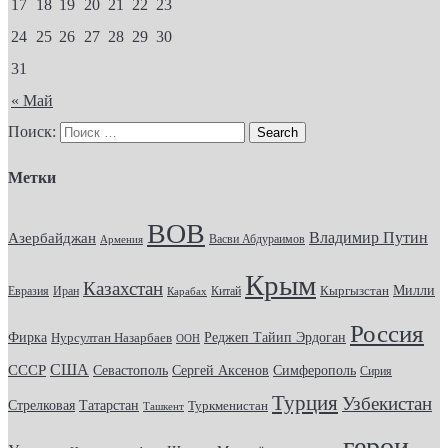
17
18
19
20
21
22
23
24
25
26
27
28
29
30
31
« Май
Поиск:
Метки
ВОВ
Владимир Путин
Азербайджан
Васви Абдураимов
Армения
Крым
Казахстан
Кыргызстан
Милли
Евразия
Китай
Иран
Карабах
Россия
Фирка
Реджеп Тайип Эрдоган
Нурсултан Назарбаев
ООН
США
СССР
Севастополь
Сергей Аксенов
Симферополь
Сирия
Турция
Узбекистан
Стрелковая
Татарстан
Туркменистан
Ташкент
герои