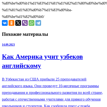
%d0%be%d0%b1%d1%83%d1%81%d1%82%d1%80%d0%be%d0%
%d1%81%d1%83%d0%b7%d1%83%d0%ba-
%d0%be%d1%82%d0%b0/
Похожие материалы
14.09.2023
Как Америка учит узбеков
английскому
В Узбекистан из США прибыли 25 преподавателей
английского языка. Они проведут 10-месячные программы
преподавания и профессионального развития по всей стране,
работая с отечественными учителями для прямого обучения
школьников и студентов. Как сообщила пресс-служба