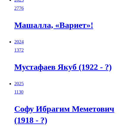
2776
Машалла, «Вариет»!
2024
1372
Мустафаев Якуб (1922 - ?)
2025
1130
Софу Ибрагим Меметович
(1918 - ?)