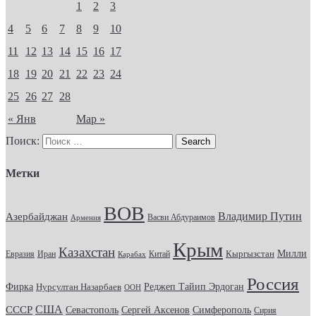
1
2
3
4
5
6
7
8
9
10
11
12
13
14
15
16
17
18
19
20
21
22
23
24
25
26
27
28
« Янв
Мар »
Поиск:
Метки
ВОВ
Владимир Путин
Азербайджан
Васви Абдураимов
Армения
Крым
Казахстан
Кыргызстан
Милли
Евразия
Китай
Иран
Карабах
Россия
Фирка
Реджеп Тайип Эрдоган
Нурсултан Назарбаев
ООН
США
СССР
Севастополь
Сергей Аксенов
Симферополь
Сирия