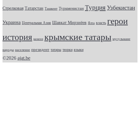
Турция
Узбекистан
Стрелковая
Татарстан
Туркменистан
Ташкент
герои
Украина
Шавкат Мирзиёев
Центральная Азия
Ялта
власть
крымские татары
история
казахи
мусульмане
президент
татары
тюрки
народы
население
языки
©2026
ajat.be