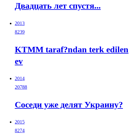
Двадцать лет спустя...
2013
8239
KTMM taraf?ndan terk edilen
ev
2014
20788
Соседи уже делят Украину?
2015
8274