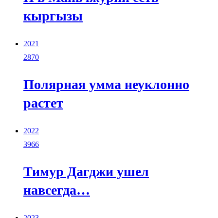
кыргызы
2021
2870
Полярная умма неуклонно
растет
2022
3966
Тимур Дагджи ушел
навсегда…
2023