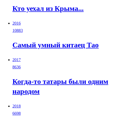
Кто уехал из Крыма...
2016
10883
Самый умный китаец Тао
2017
8636
Когда-то татары были одним
народом
2018
6698