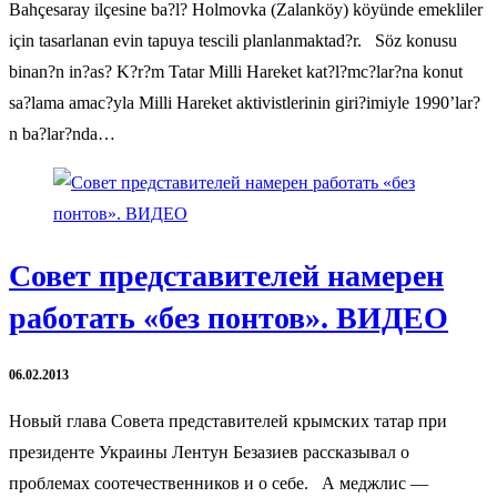
Bahçesaray ilçesine ba?l? Holmovka (Zalanköy) köyünde emekliler
için tasarlanan evin tapuya tescili planlanmaktad?r. Söz konusu
binan?n in?as? K?r?m Tatar Milli Hareket kat?l?mc?lar?na konut
sa?lama amac?yla Milli Hareket aktivistlerinin giri?imiyle 1990’lar?
n ba?lar?nda…
Совет представителей намерен
работать «без понтов». ВИДЕО
06.02.2013
Новый глава Совета представителей крымских татар при
президенте Украины Лентун Безазиев рассказывал о
проблемах соотечественников и о себе. А меджлис —