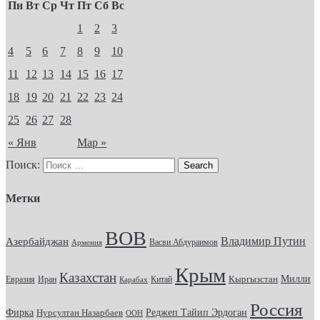
Пн
Вт
Ср
Чт
Пт
Сб
Вс
1
2
3
4
5
6
7
8
9
10
11
12
13
14
15
16
17
18
19
20
21
22
23
24
25
26
27
28
« Янв
Мар »
Поиск:
Метки
ВОВ
Владимир Путин
Азербайджан
Васви Абдураимов
Армения
Крым
Казахстан
Кыргызстан
Милли
Евразия
Китай
Иран
Карабах
Россия
Фирка
Реджеп Тайип Эрдоган
Нурсултан Назарбаев
ООН