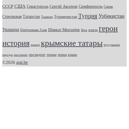
США
СССР
Севастополь
Сергей Аксенов
Симферополь
Сирия
Турция
Узбекистан
Стрелковая
Татарстан
Туркменистан
Ташкент
герои
Украина
Шавкат Мирзиёев
Центральная Азия
Ялта
власть
крымские татары
история
казахи
мусульмане
президент
татары
тюрки
народы
население
языки
©2026
ajat.be