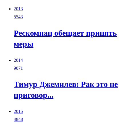
2013
5543
Рескомнац обещает принять
меры
2014
9071
Тимур Джемилев: Рак это не
приговор...
2015
4848