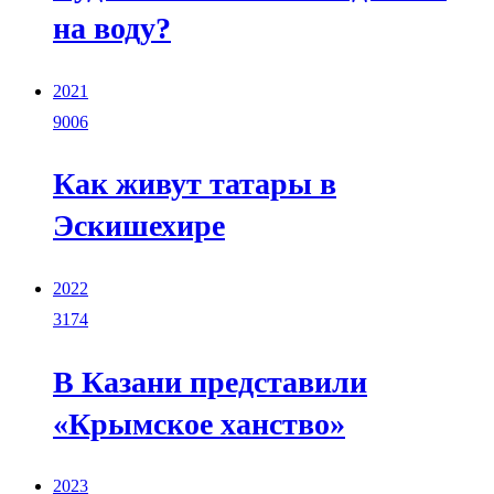
на воду?
2021
9006
Как живут татары в
Эскишехире
2022
3174
В Казани представили
«Крымское ханство»
2023