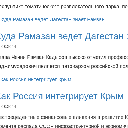
еспублике тематического развлекательного парка, 
Куда Рамазан ведет Дагестан 
.08.2014
лава Чечни Рамзан Кадыров высоко отметил професс
аджимурадович является патриархом российской пол
Как Россия интегрирует Крым
.08.2014
еспрецедентные финансовые вливания в развитие Кр
омента распада СССР инфраструктурной и экономич