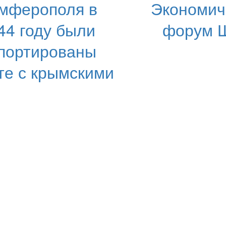
мферополя в
Экономич
44 году были
форум 
портированы
те с крымскими