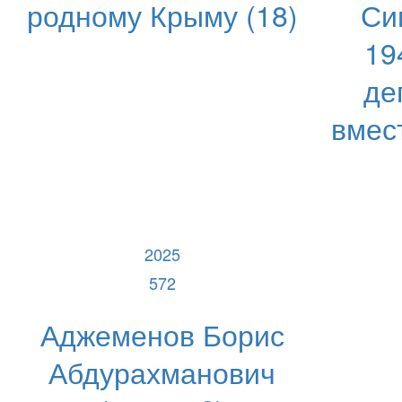
родному Крыму (18)
Си
19
де
вмес
2025
572
Аджеменов Борис
Абдурахманович