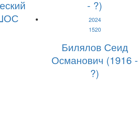
еский
- ?)
ШОС
2024
1520
Билялов Сеид
Османович (1916 -
?)