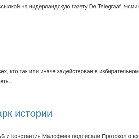
 ссылкой на нидерландскую газету De Telegraaf. Яс
сех, кто так или иначе задействован в избирательно
иметь…
арк истории
 SAS и Константин Малофеев подписали Протокол о 