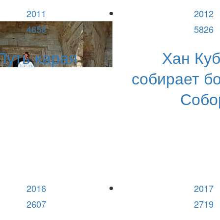
2011
2012
4658
5826
Путь карая
Хан Ку
собирает бо
Собо
2016
2017
2607
2719