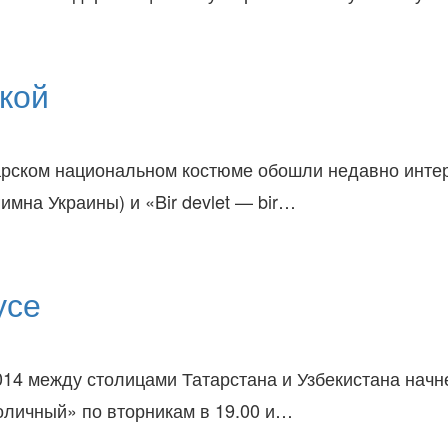
кой
арском национальном костюме обошли недавно инте
имна Украины) и «Bir devlet — bir…
усе
2014 между столицами Татарстана и Узбекистана начн
толичный» по вторникам в 19.00 и…