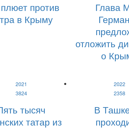
 плюет против
Глава 
тра в Крыму
Герма
предло
отложить д
о Кры
2021
2022
3824
2358
Пять тысяч
В Ташк
нских татар из
проходи