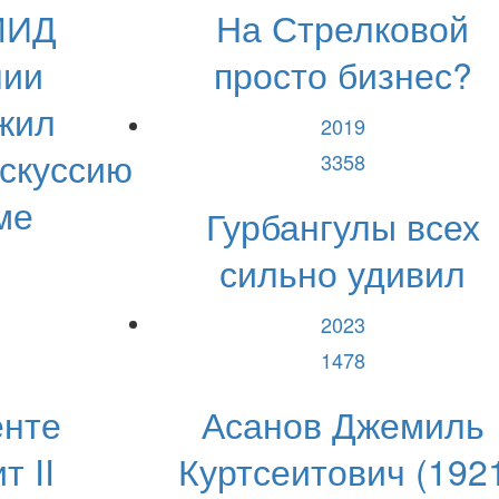
МИД
На Стрелковой
нии
просто бизнес?
жил
2019
искуссию
3358
ме
Гурбангулы всех
сильно удивил
2023
1478
енте
Асанов Джемиль
т II
Куртсеитович (192