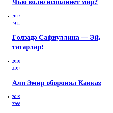
Чью волю исполняет мир?
2017
7411
Гөлзадә Сафиуллина — Эй,
татарлар!
2018
3107
Али Эмир оборонял Кавказ
2019
3268