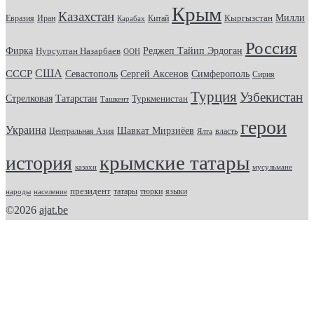
Крым
Казахстан
Кыргызстан
Милли
Евразия
Китай
Иран
Карабах
Россия
Фирка
Реджеп Тайип Эрдоган
Нурсултан Назарбаев
ООН
США
СССР
Севастополь
Сергей Аксенов
Симферополь
Сирия
Турция
Узбекистан
Стрелковая
Татарстан
Туркменистан
Ташкент
герои
Украина
Шавкат Мирзиёев
Центральная Азия
Ялта
власть
крымские татары
история
казахи
мусульмане
президент
татары
тюрки
народы
население
языки
©2026
ajat.be