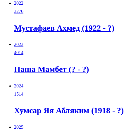
2022
3276
Мустафаев Ахмед (1922 - ?)
2023
4014
Паша Мамбет (? - ?)
2024
1514
Хумсар Яя Абляким (1918 - ?)
2025