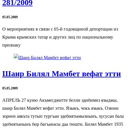
281/2009
05.05.2009
О мероприятиях в связи с 65-й годовщиной депортации из
Крыма крымских татар и других лиц по национальному
признаку
Шаир Билял Мамбет вефат этти
05.05.2009
АПРЕЛЬ 27 куню Акъмесджитте белли эдибимиз языджы,
шаир Билял Мамбет вефат этти. Языкъ, чокъ языкъ. Озюни
зорнен аякъта тутып тургъан эдебиятымызнынъ, хусусан бала
эдебиятынынъ бир багъанасы даа тюшти. Билял Мамбет 1935