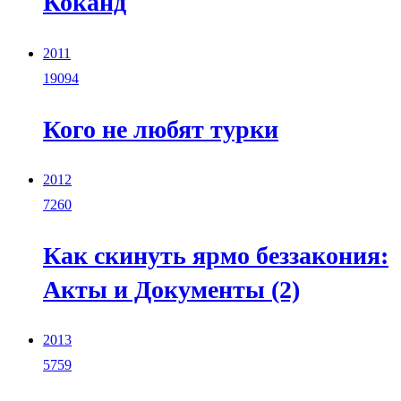
Коканд
2011
19094
Кого не любят турки
2012
7260
Как скинуть ярмо беззакония:
Акты и Документы (2)
2013
5759