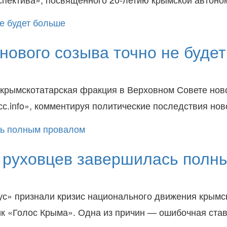
нового созыва точно не буде
 крымскотатарская фракция в Верховном Совете ново
сс.info», комментируя политические последствия но
 руховцев завершилась полн
с» признали кризис национального движения крымск
ик «Голос Крыма». Одна из причин — ошибочная ста