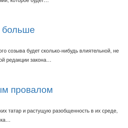
т больше
го созыва будет сколько-нибудь влиятельной, не
вой редакции закона…
ым провалом
их татар и растущую разобщенность в их среде,
вка…