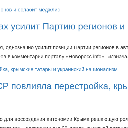
ах усилит Партию регионов и
ия, однозначно усилит позиции Партии регионов в ав
ов в комментарии порталу «Новоросс.info». «Изна
Р повлияла перестройка, кры
то для воссоздания автономии Крыма решающую роль
спектива», посвященного 20-летию крымской автоно