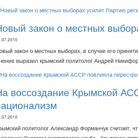
Новый закон о местных выбор
.07.2010
овый закон о местных выборах, в случае его принят
нение выразил крымский политолог Андрей Никифор
На воссоздание Крымской АСС
национализм
.07.2010
рымский политолог Александр Форманчук считает, ч
аседании Русского экспертного клуба «Крымская пер