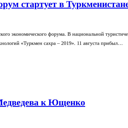
рум стартует в Туркменистан
ого экономического форума. В национальной туристическ
хнологий «Туркмен сахра – 2019». 11 августа прибыл…
Медведева к Ющенко