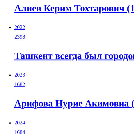
Алиев Керим Тохтарович (19
2022
2398
Ташкент всегда был город
2023
1682
Арифова Нурие Акимовна (1
2024
1684