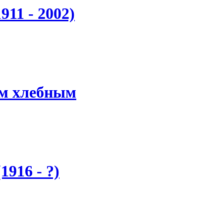
11 - 2002)
ом хлебным
916 - ?)