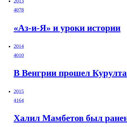
2013
4078
«Аз-и-Я» и уроки истории
2014
4010
В Венгрии прошел Курулта
2015
4164
Халил Мамбетов был ранен 