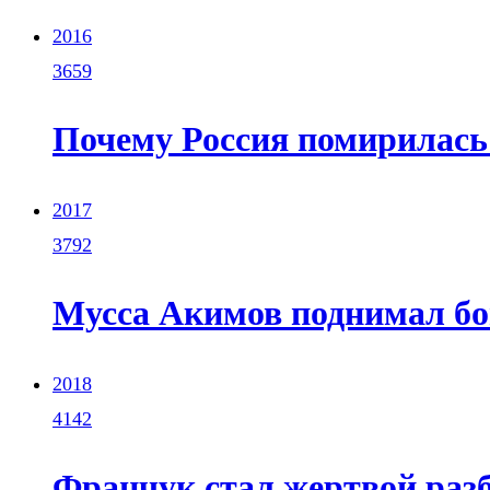
2016
3659
Почему Россия помирилась
2017
3792
Мусса Акимов поднимал бо
2018
4142
Франчук стал жертвой раз