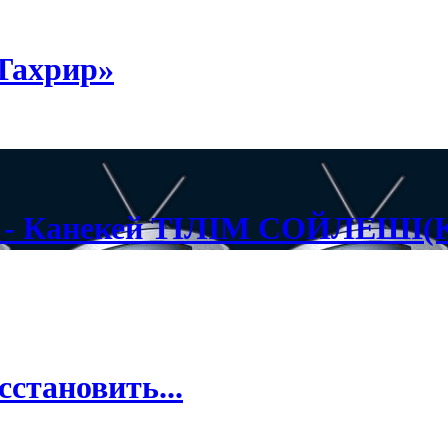
Тахрир»
н - Канекей ТIЛIМ СОЙЛЕШI(K
становить...