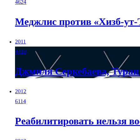
4624
Меджлис против «Хизб-ут-
2011
4410
Джмиля Серкебаева, Тура
2012
6114
Реабилитировать нельзя вос