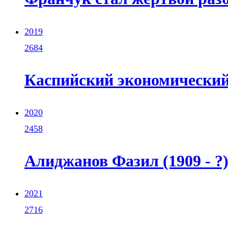
2019
2684
Каспийский экономический
2020
2458
Алиджанов Фазил (1909 - ?
2021
2716