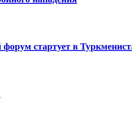
 форум стартует в Туркменист
)