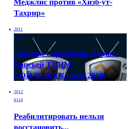
Меджлис против «Хизб-ут-
Тахрир»
2011
4410
Джмиля Серкебаева, Туран -
Канекей ТIЛIМ
СОЙЛЕШI(Kz New 2010)
2012
6114
Реабилитировать нельзя
восстановить...