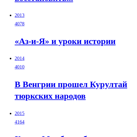
2013
4078
«Аз-и-Я» и уроки истории
2014
4010
В Венгрии прошел Курултай
тюркских народов
2015
4164