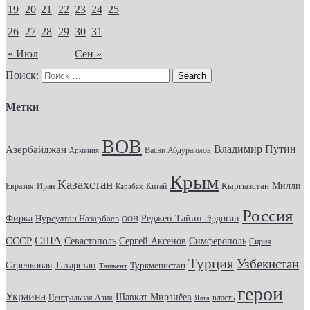
19
20
21
22
23
24
25
26
27
28
29
30
31
« Июл
Сен »
Поиск:
Метки
ВОВ
Владимир Путин
Азербайджан
Васви Абдураимов
Армения
Крым
Казахстан
Кыргызстан
Милли
Евразия
Китай
Иран
Карабах
Россия
Фирка
Реджеп Тайип Эрдоган
Нурсултан Назарбаев
ООН
США
СССР
Севастополь
Сергей Аксенов
Симферополь
Сирия
Турция
Узбекистан
Стрелковая
Татарстан
Туркменистан
Ташкент
герои
Украина
Шавкат Мирзиёев
Центральная Азия
Ялта
власть