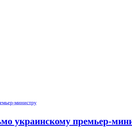
мо украинскому премьер-мин