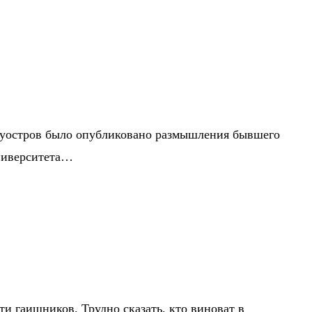
Полуостров было опубликовано размышления бывшего
ниверситета…
ти гаишников. Трудно сказать, кто виноват в