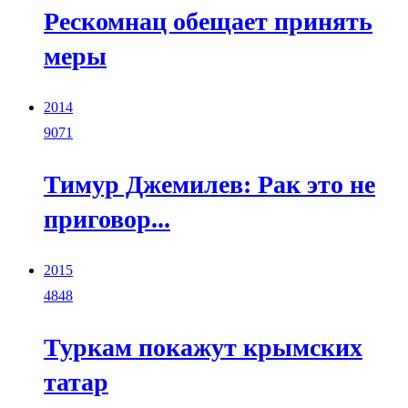
Рескомнац обещает принять
меры
2014
9071
Тимур Джемилев: Рак это не
приговор...
2015
4848
Туркам покажут крымских
татар