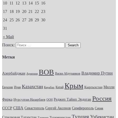
10
11
12
13
14
15
16
17
18
19
20
21
22
23
24
25
26
27
28
29
30
31
« Май
Поиск:
Метки
ВОВ
Владимир Путин
Азербайджан
Васви Абдураимов
Армения
Крым
Казахстан
Кыргызстан
Милли
Евразия
Китай
Иран
Карабах
Россия
Фирка
Реджеп Тайип Эрдоган
Нурсултан Назарбаев
ООН
США
СССР
Севастополь
Сергей Аксенов
Симферополь
Сирия
Турция
Узбекистан
Стрелковая
Татарстан
Туркменистан
Ташкент