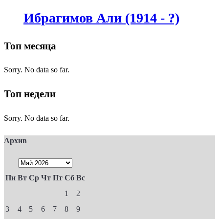
Ибрагимов Али (1914 - ?)
Топ месяца
Sorry. No data so far.
Топ недели
Sorry. No data so far.
Архив
Пн
Вт
Ср
Чт
Пт
Сб
Вс
1
2
3
4
5
6
7
8
9