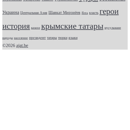
герои
Украина
Шавкат Мирзиёев
Центральная Азия
Ялта
власть
крымские татары
история
казахи
мусульмане
президент
татары
тюрки
народы
население
языки
©2026
ajat.be