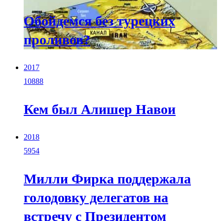
Обойдемся без турецких
проливов?
2017
10888
Кем был Алишер Навои
2018
5954
Милли Фирка поддержала
голодовку делегатов на
встречу с Президентом