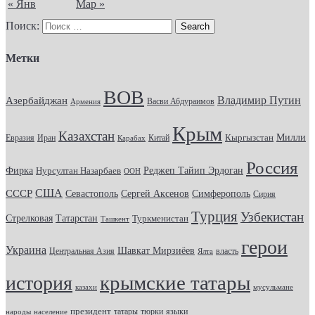
« Янв
Мар »
Поиск:
Метки
ВОВ
Владимир Путин
Азербайджан
Васви Абдураимов
Армения
Крым
Казахстан
Кыргызстан
Милли
Евразия
Китай
Иран
Карабах
Россия
Фирка
Реджеп Тайип Эрдоган
Нурсултан Назарбаев
ООН
США
СССР
Севастополь
Сергей Аксенов
Симферополь
Сирия
Турция
Узбекистан
Стрелковая
Татарстан
Туркменистан
Ташкент
герои
Украина
Шавкат Мирзиёев
Центральная Азия
Ялта
власть
крымские татары
история
казахи
мусульмане
президент
татары
тюрки
народы
население
языки