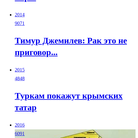
2014
9071
Тимур Джемилев: Рак это не
приговор...
2015
4848
Туркам покажут крымских
татар
2016
6091