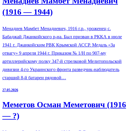
Менадиев Мамбет Менадиевич
(1916 — 1944)
Менадиев Мамбет Менадиевич, 1916 г.р., уроженец с.
Бабаджай Джанкойского р-на. Был призван в РККА в июле
1941 г. Джанкойским РВК Крымской АССР. Медаль «За
отвагу» 9 апреля 1944 г. Приказом № 1/Н по 907-му
артиллерийскому полку 347-й стрелковой Мелитопольской
дивизии 4-го Украинского фронта разведчик-наблюдатель
старший 8-й батареи рядовой…
27.05.2026
Меметов Осман Меметович (1916
— ?)