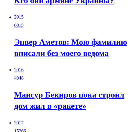
Кто они армяне Украины?
2015
6015
Энвер Аметов: Мою фамилию
вписали без моего ведома
2016
4948
Мансур Бекиров пока строил
дом жил в «ракете»
2017
15266