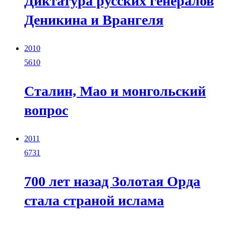
Диктатура русских генералов
Деникина и Врангеля
2010
5610
Сталин, Мао и монгольский
вопрос
2011
6731
700 лет назад Золотая Орда
стала страной ислама