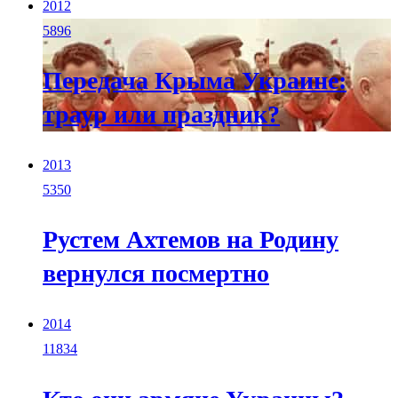
2012
5896
Передача Крыма Украине:
траур или праздник?
2013
5350
Рустем Ахтемов на Родину
вернулся посмертно
2014
11834