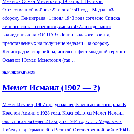
Меметов Осман Меметович, 1916 г.р. В Великой
Отечественной войне с 22 июня 1941 года. Медаль «За
оборону Ленинграда» 1 июня 1943 года согласно Списка
личного состава военнослужащих 472-го отдельного
радиодивизиона «ОСНАЗ» Ленинградского фронта,
представленных на получение медалей «За оборону
Ленинграда», старший радиотелеграфист младший сержант
Османов Юсман Меметович (так…
26.05.2026
27.05.2026
Мемет Исмаил (1907 — ?)
Мемет Исмаил, 1907 г.р., уроженец Бахчисарайского р-на. В
Красной Армии с 1928 года. Краснофлотец Мемет Исмаил
был списан на берег 23 августа 1944 года… 1. Медаль «За
Победу над Германией в Великой Отечественной войне 1941-