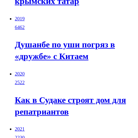
крымских татар
2019
6462
Душанбе по уши погряз в
«дружбе» с Китаем
2020
2522
Как в Судаке строят дом для
репатриантов
2021
2230