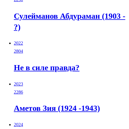
Сулейманов Абдураман (1903 -
?)
2022
2804
Не в силе правда?
2023
2286
Аметов Зия (1924 -1943)
2024