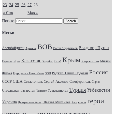
23
24
25
26
27
28
« Янв
Мар »
Поиск:
Метки
ВОВ
Владимир Путин
Азербайджан
Васви Абдураимов
Армения
Крым
Казахстан
Кыргызстан
Милли
Евразия
Китай
Иран
Карабах
Россия
Фирка
Реджеп Тайип Эрдоган
Нурсултан Назарбаев
ООН
США
СССР
Севастополь
Сергей Аксенов
Симферополь
Сирия
Турция
Узбекистан
Стрелковая
Татарстан
Туркменистан
Ташкент
герои
Украина
Шавкат Мирзиёев
Центральная Азия
Ялта
власть
крымские татары
история